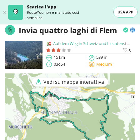
Scarica l'app
USA APP
RouteYou non è mai stato così
semplice
Invia quattro laghi di Flem
Auf dem Weg in Schweiz und Liechtenstein
0
15 km
539 m
03o54
Medium
Vedi su mappa interattiva