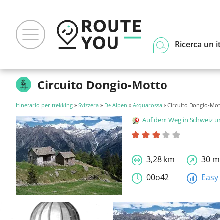
Ricerca un i
Circuito Dongio-Motto
Itinerario per trekking
»
Svizzera
»
De Alpen
»
Acquarossa
» Circuito Dongio-Mot
Auf dem Weg in Schweiz und Liecht
3,28 km
30 m
00o42
Easy