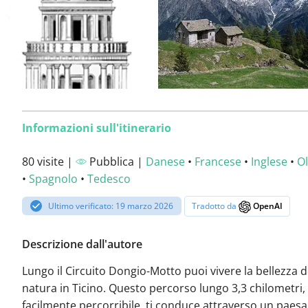
Informazioni sull'itinerario
80 visite |
Pubblica |
Danese
•
Francese
•
Inglese
•
O
•
Spagnolo
•
Tedesco
Ultimo verificato: 19 marzo 2026
Tradotto da
OpenAI
Descrizione dall'autore
Lungo il Circuito Dongio-Motto puoi vivere la bellezza d
natura in Ticino. Questo percorso lungo 3,3 chilometri,
facilmente percorribile, ti conduce attraverso un paes