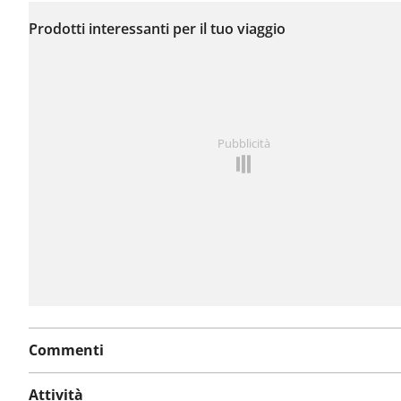
Non sono stati ancora
segnalati problemi su
Prodotti interessanti per il tuo viaggio
questo itinerario.
Hai notato qualcosa su questo itinerario?
Aggiungere 
Pubblicità
problema
Commenti
Attività