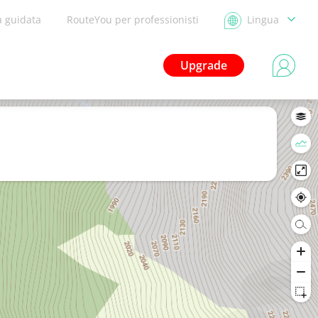
a guidata
RouteYou per professionisti
Lingua
Upgrade