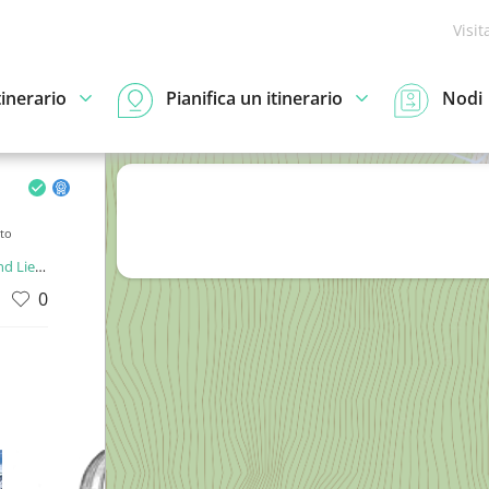
Visit
tinerario
Pianifica un itinerario
Nodi
to
enstein
0