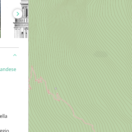
landese
ella
aggio