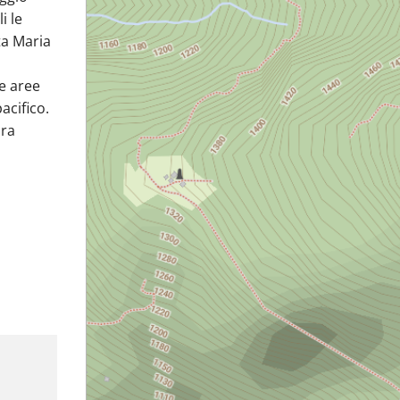
i le
ta Maria
le aree
acifico.
ura