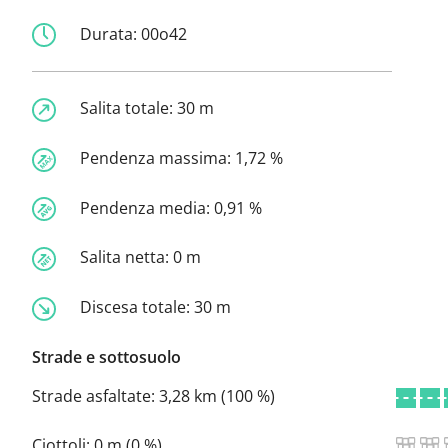
Durata:
00o42
Salita totale:
30 m
Pendenza massima:
1,72 %
Pendenza media:
0,91 %
Salita netta:
0 m
Discesa totale:
30 m
Strade e sottosuolo
Strade asfaltate:
3,28 km (100 %)
Ciottoli:
0 m (0 %)