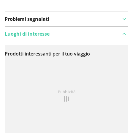
Problemi segnalati
Luoghi di interesse
Prodotti interessanti per il tuo viaggio
Visualizza sulla mappa
Hai notato qualcosa su questo itinerario?
Aggiungere
Pubblicità
un problema