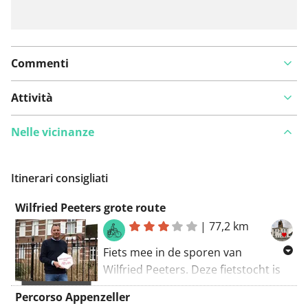
Commenti
Attività
Nelle vicinanze
Itinerari consigliati
Wilfried Peeters grote route
|
77,2 km
Fiets mee in de sporen van
Wilfried Peeters. Deze fietstocht is
77 kilometer lang en bestaat uit
SPONSORIZZATO
Percorso Appenzeller
twee lussen van 30 en 47 kilometer.