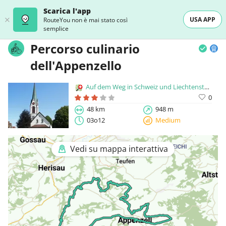
Scarica l'app
USA APP
RouteYou non è mai stato così
semplice
Percorso culinario
dell'Appenzello
Auf dem Weg in Schweiz und Liechtenstein
0
48 km
948 m
03o12
Medium
Vedi su mappa interattiva