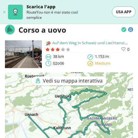
Scarica l'app
USA APP
RouteYou non è mai stato così
semplice
Corso a uovo
Auf dem Weg in Schweiz und Liechtenstein
0
38 km
1.153 m
02o06
Medium
Vedi su mappa interattiva