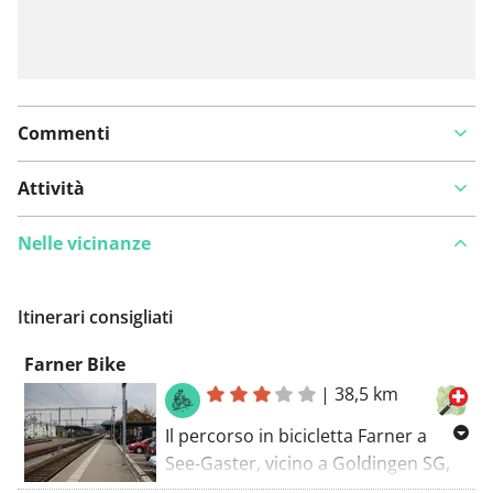
Commenti
Attività
Nelle vicinanze
Itinerari consigliati
Farner Bike
|
38,5 km
Il percorso in bicicletta Farner a
See-Gaster, vicino a Goldingen SG,
offre una sfida impegnativa su 38,5