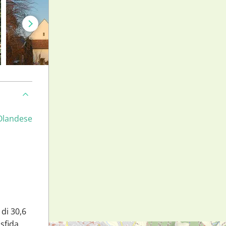
Olandese
 di 30,6
 sfida