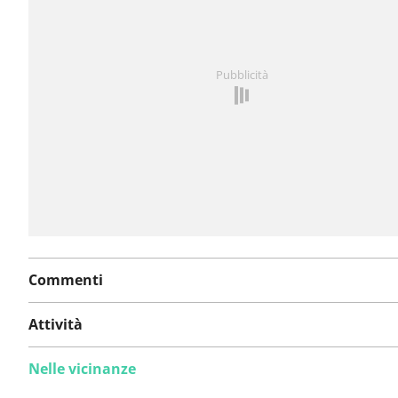
Hai notato qualcosa su questo itinerario?
Aggiungere 
Pubblicità
problema
Commenti
Attività
Nelle vicinanze