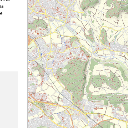
sa
te