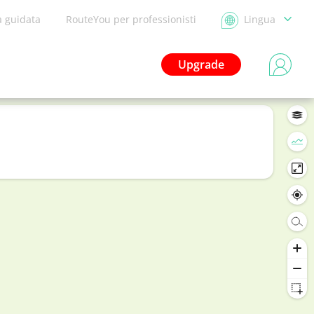
a guidata
RouteYou per professionisti
Lingua
Upgrade