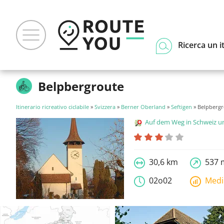
Ricerca un i
Belpbergroute
Itinerario ricreativo ciclabile
»
Svizzera
»
Berner Oberland
»
Seftigen
» Belpbergr
Auf dem Weg in Schweiz und Liecht
30,6 km
537 
02o02
Med