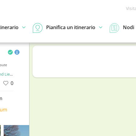
Visit
tinerario
Pianifica un itinerario
Nodi
oute
enstein
0
m
ium