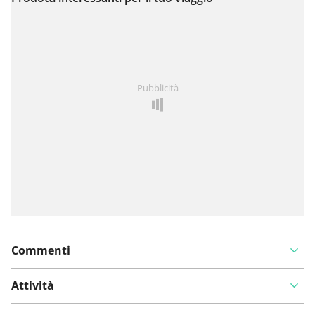
Visualizza sulla mappa
Hai notato qualcosa su questo itinerario?
Aggiungere
Pubblicità
un problema
Commenti
Attività