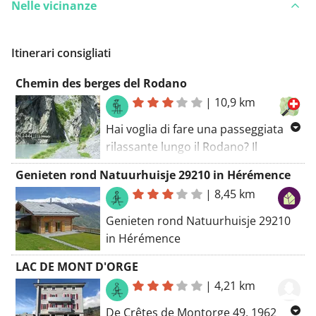
Nelle vicinanze
Itinerari consigliati
Chemin des berges del Rodano
|
10,9 km
Hai voglia di fare una passeggiata
rilassante lungo il Rodano? Il
Chemin des berges du Rhône ti
Genieten rond Natuurhuisje 29210 in Hérémence
conduce attraverso un percorso
|
8,45 km
lungo 10,9 chilometri nella
splendida natura intorno a Les
Genieten rond Natuurhuisje 29210
Diablerets e vicino a Pannatier Jean-
in Hérémence
Marc Libéro-Moto. Il percorso,
LAC DE MONT D'ORGE
classificato come di media difficoltà,
|
4,21 km
è ben segnalato e ti offre
l'opportunità di scoprire il
De Crêtes de Montorge 49, 1962