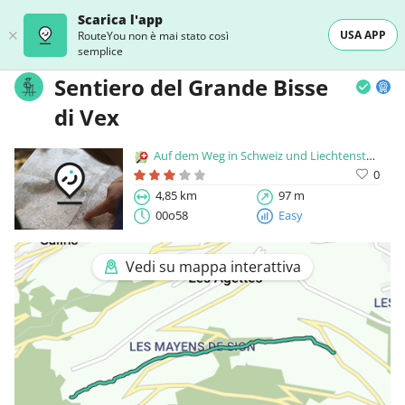
Scarica l'app
USA APP
RouteYou non è mai stato così
semplice
Sentiero del Grande Bisse
di Vex
Auf dem Weg in Schweiz und Liechtenstein
0
4,85 km
97 m
00o58
Easy
Vedi su mappa interattiva