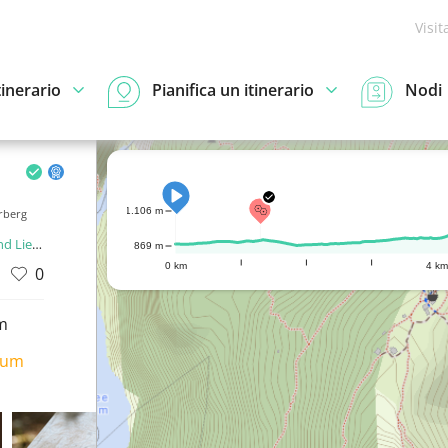
Visit
tinerario
Pianifica un itinerario
Nodi
1.106 m
erberg
enstein
869 m
0 km
4 km
0
m
ium