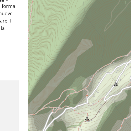
 a forma
 nuove
are il
 la