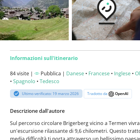
Informazioni sull'itinerario
84 visite |
Pubblica |
Danese
•
Francese
•
Inglese
•
O
•
Spagnolo
•
Tedesco
Ultimo verificato: 19 marzo 2026
Tradotto da
OpenAI
Descrizione dall'autore
Sul percorso circolare Brigerberg vicino a Termen vivra
un'escursione rilassante di 9,6 chilometri. Questo tratt
media difficoltà ti porta attraverso un bellissimo paesa