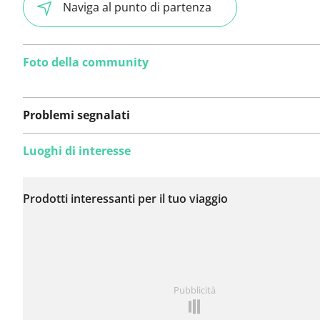
Naviga al punto di partenza
Foto della community
Problemi segnalati
Luoghi di interesse
Non sono stati ancora
segnalati problemi su
Prodotti interessanti per il tuo viaggio
questo itinerario.
Hai notato qualcosa su questo itinerario?
Aggiungere 
Pubblicità
problema