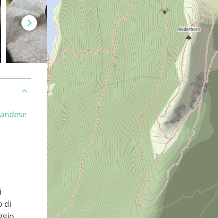
landese
i
o di
ggio