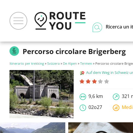
Ricerca un i
Percorso circolare Brigerberg
Itinerario per trekking
»
Svizzera
»
De Alpen
»
Termen
» Percorso circolare Brig
Auf dem Weg in Schweiz und Liecht
9,6 km
321 
02o27
Med