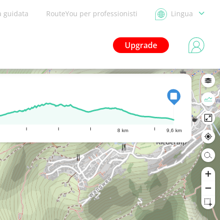
a guidata
RouteYou per professionisti
Lingua
Upgrade
8 km
9,6 km