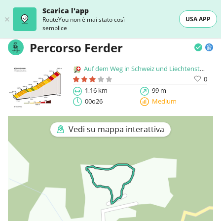
Scarica l'app
USA APP
RouteYou non è mai stato così
semplice
Percorso Ferder
Auf dem Weg in Schweiz und Liechtenstein
0
1,16 km
99 m
00o26
Medium
Vedi su mappa interattiva