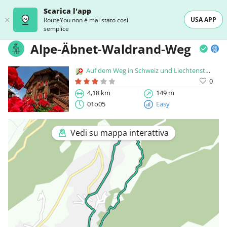
Scarica l'app
USA APP
RouteYou non è mai stato così
semplice
Alpe-Äbnet-Waldrand-Weg
Auf dem Weg in Schweiz und Liechtenstein
0
4,18 km
149 m
01o05
Easy
Vedi su mappa interattiva