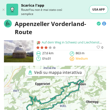
Scarica l'app
USA APP
RouteYou non è mai stato così
semplice
Appenzeller Vorderland-
Route
Auf dem Weg in Schweiz und Liechtenstein
0
27,6 km
863 m
01o31
Medium
Vedi su mappa interattiva