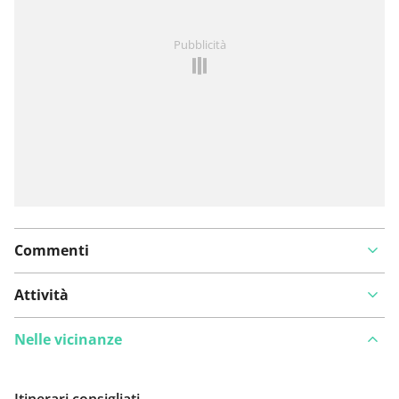
Hai notato qualcosa su questo itinerario?
Aggiungere
Pubblicità
un problema
Commenti
Attività
Nelle vicinanze
Itinerari consigliati