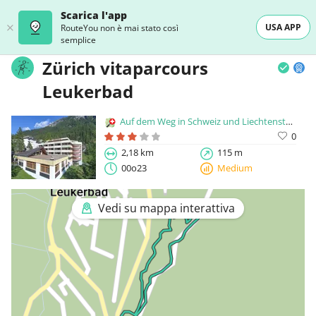
Scarica l'app
USA APP
RouteYou non è mai stato così
semplice
Zürich vitaparcours
Leukerbad
Auf dem Weg in Schweiz und Liechtenstein
0
2,18 km
115 m
00o23
Medium
Vedi su mappa interattiva