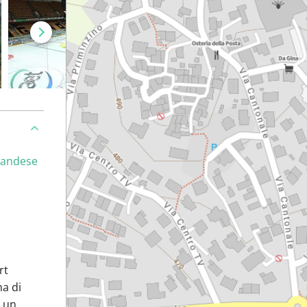
landese
rt
ma di
o un