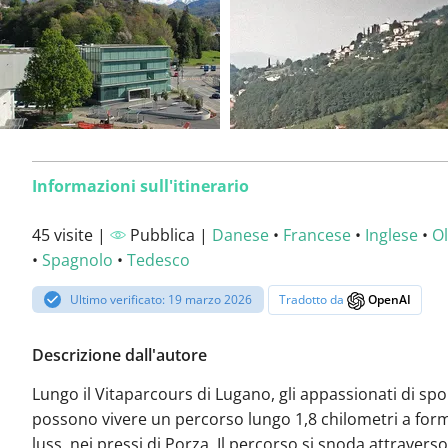
Informazioni sull'itinerario
45 visite |
Pubblica |
Danese
•
Francese
•
Inglese
•
O
•
Spagnolo
•
Tedesco
Ultimo verificato: 19 marzo 2026
Tradotto da
OpenAI
Descrizione dall'autore
Lungo il Vitaparcours di Lugano, gli appassionati di spo
possono vivere un percorso lungo 1,8 chilometri a for
luss, nei pressi di Porza. Il percorso si snoda attravers