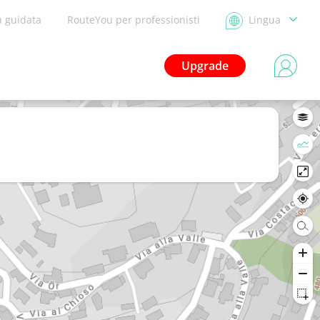
a guidata
RouteYou per professionisti
Lingua
Upgrade