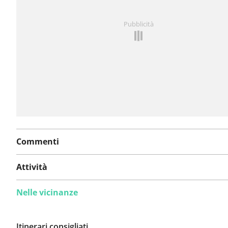
Hai notato qualcosa su questo itinerario?
Aggiungere 
Pubblicità
problema
Commenti
Attività
Nelle vicinanze
Itinerari consigliati