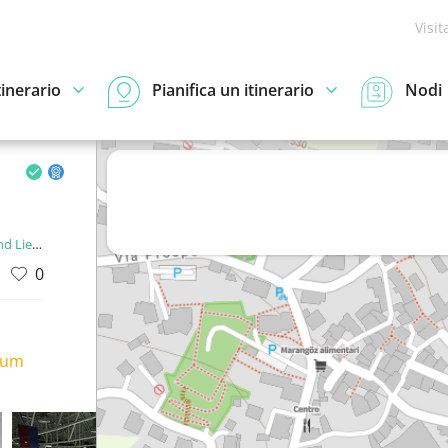
Visit
tinerario
Pianifica un itinerario
Nodi
enstein
0
ium