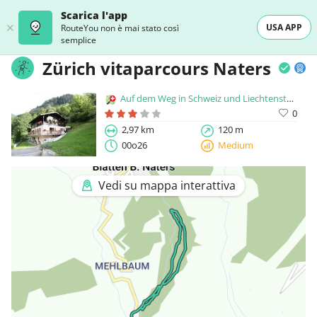
Scarica l'app
USA APP
RouteYou non è mai stato così
semplice
Zürich vitaparcours Naters
Auf dem Weg in Schweiz und Liechtenstein
0
2,97 km
120 m
00o26
Medium
Vedi su mappa interattiva