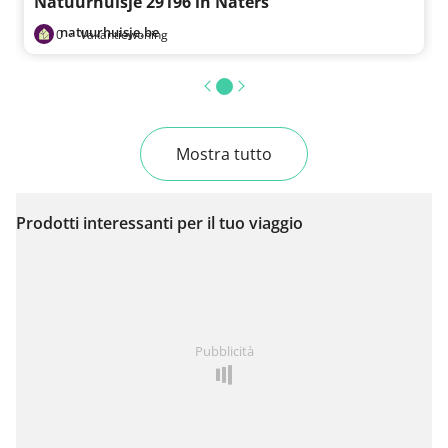
Natuurhuisje 29196 in Naters
natuurhuisje.be
0
·
Vakantiewoning
Mostra tutto
Prodotti interessanti per il tuo viaggio
Pubblicità