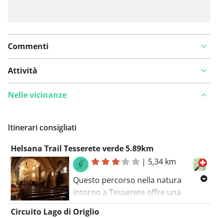
Commenti
Attività
Nelle vicinanze
Itinerari consigliati
Helsana Trail Tesserete verde 5.89km
|
5,34 km
Questo percorso nella natura
intorno a Tesserete offre una
rilassante pausa lontano dalla
Circuito Lago di Origlio
frenesia urbana. Con una lunghezza