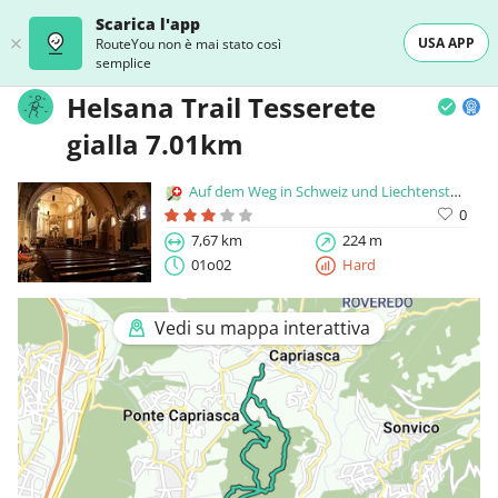
Scarica l'app
USA APP
RouteYou non è mai stato così
semplice
Helsana Trail Tesserete
gialla 7.01km
Auf dem Weg in Schweiz und Liechtenstein
0
7,67 km
224 m
01o02
Hard
Vedi su mappa interattiva