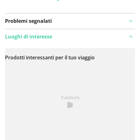
Problemi segnalati
Luoghi di interesse
Prodotti interessanti per il tuo viaggio
Visualizza sulla mappa
Hai notato qualcosa su questo itinerario?
Aggiungere
Pubblicità
un problema