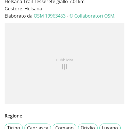
Helsana Trail Tesserete giallo 7.01km
Gestore: Helsana
Elaborato da
OSM 19963453
-
© Collaboratori OSM
.
Pubblicità
Regione
Ticino
Capriasca
Comano
Origlio
Lugano