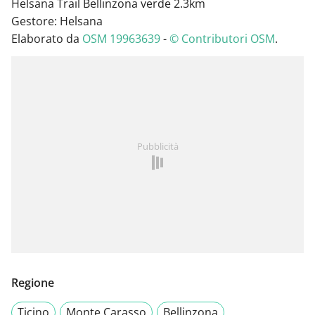
Helsana Trail Bellinzona verde 2.3km
Gestore: Helsana
Elaborato da
OSM 19963639
-
© Contributori OSM
.
Pubblicità
Regione
Ticino
Monte Carasso
Bellinzona