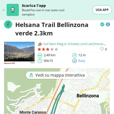
Scarica l'app
USA APP
RouteYou non è mai stato così
semplice
Helsana Trail Bellinzona
verde 2.3km
Auf dem Weg in Schweiz und Liechtenstein
0
2,49 km
12 m
00o15
Easy
Vedi su mappa interattiva