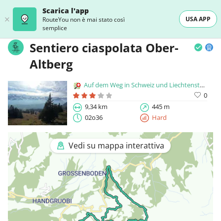
Scarica l'app
USA APP
RouteYou non è mai stato così
semplice
Sentiero ciaspolata Ober-
Altberg
Auf dem Weg in Schweiz und Liechtenstein
0
9,34 km
445 m
02o36
Hard
Vedi su mappa interattiva