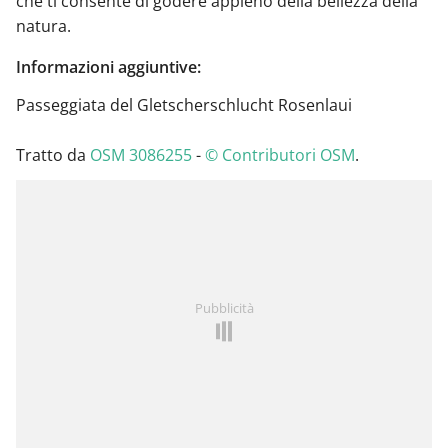
che ti consente di godere appieno della bellezza della
natura.
Informazioni aggiuntive:
Passeggiata del Gletscherschlucht Rosenlaui
Tratto da
OSM 3086255
-
© Contributori OSM
.
Pubblicità