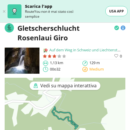
Scarica l'app
USA APP
RouteYou non è mai stato così
semplice
Gletscherschlucht
Rosenlaui Giro
Auf dem Weg in Schweiz und Liechtenstein
0
1,13 km
129 m
00o32
Medium
Vedi su mappa interattiva