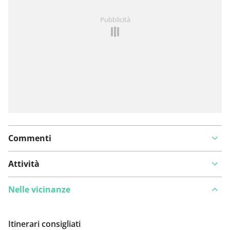
Hai notato qualcosa su questo itinerario?
Aggiungere
Pubblicità
un problema
Commenti
Attività
Nelle vicinanze
Itinerari consigliati