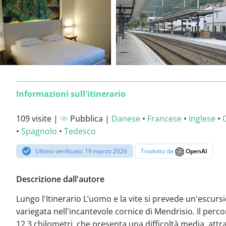
Informazioni sull'itinerario
109 visite |
Pubblica |
Danese
•
Francese
•
Inglese
•
•
Spagnolo
•
Tedesco
Ultimo verificato: 19 marzo 2026
Tradotto da
OpenAI
Descrizione dall'autore
Lungo l'Itinerario L’uomo e la vite si prevede un'escurs
variegata nell'incantevole cornice di Mendrisio. Il perco
12,3 chilometri, che presenta una difficoltà media, attr