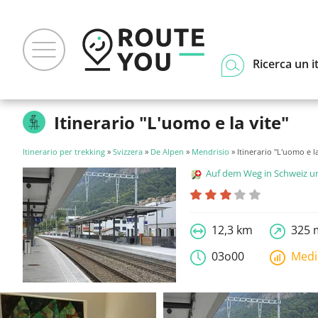
Ricerca un i
Itinerario "L'uomo e la vite"
Itinerario per trekking
»
Svizzera
»
De Alpen
»
Mendrisio
» Itinerario "L'uomo e la
Auf dem Weg in Schweiz und Liecht
12,3 km
325 
03o00
Med