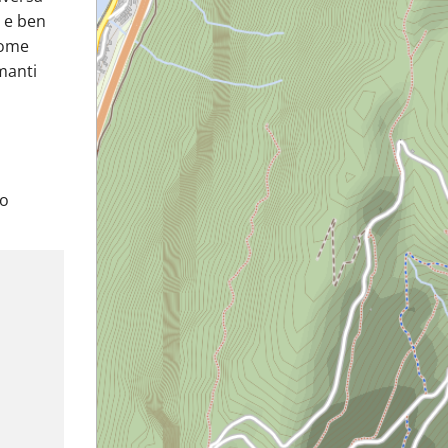
e e ben
come
amanti
io