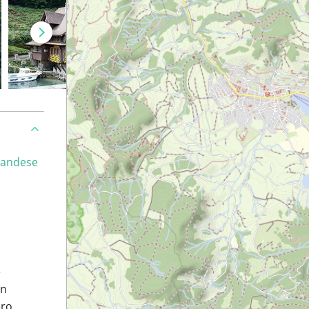
landese
e
un
ero