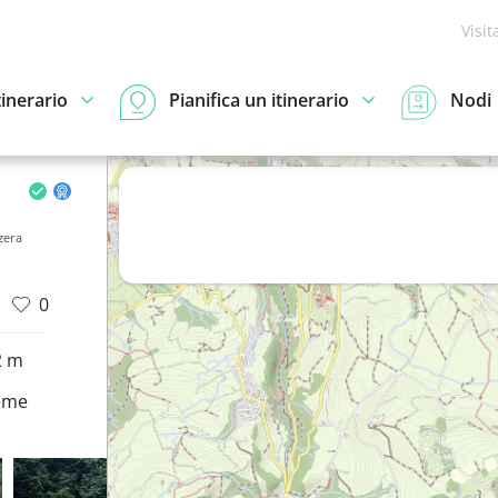
Visit
tinerario
Pianifica un itinerario
Nodi
zera
0
2 m
eme