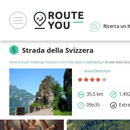
Ricerca un i
Strada della Svizzera
Itinerario per trekking
»
Svizzera
»
Uri
»
De Alpen
»
Seelisberg
» Strada della Sviz
Anna Deckmyn
35,5 km
1.49
09o35
Extr