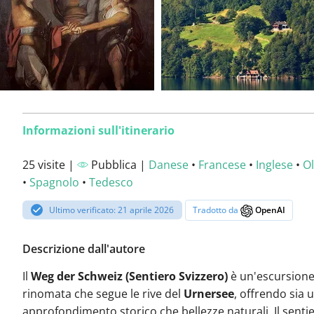
Informazioni sull'itinerario
25 visite |
Pubblica |
Danese
•
Francese
•
Inglese
•
O
•
Spagnolo
•
Tedesco
Ultimo verificato: 21 aprile 2026
Tradotto da
OpenAI
Descrizione dall'autore
Il
Weg der Schweiz (Sentiero Svizzero)
è un'escursion
rinomata che segue le rive del
Urnersee
, offrendo sia 
approfondimento storico che bellezze naturali. Il senti