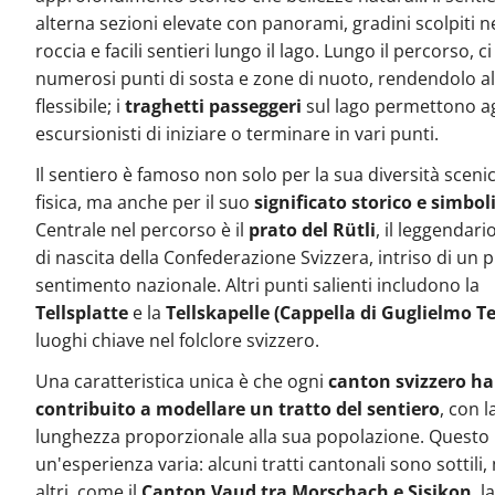
alterna sezioni elevate con panorami, gradini scolpiti n
roccia e facili sentieri lungo il lago. Lungo il percorso, c
numerosi punti di sosta e zone di nuoto, rendendolo 
flessibile; i
traghetti passeggeri
sul lago permettono ag
escursionisti di iniziare o terminare in vari punti.
Il sentiero è famoso non solo per la sua diversità sceni
fisica, ma anche per il suo
significato storico e simbol
Centrale nel percorso è il
prato del Rütli
, il leggendari
di nascita della Confederazione Svizzera, intriso di un
sentimento nazionale. Altri punti salienti includono la
Tellsplatte
e la
Tellskapelle (Cappella di Guglielmo Te
luoghi chiave nel folclore svizzero.
Una caratteristica unica è che ogni
canton svizzero ha
contribuito a modellare un tratto del sentiero
, con l
lunghezza proporzionale alla sua popolazione. Questo 
un'esperienza varia: alcuni tratti cantonali sono sottili
altri, come il
Canton Vaud tra Morschach e Sisikon
, l