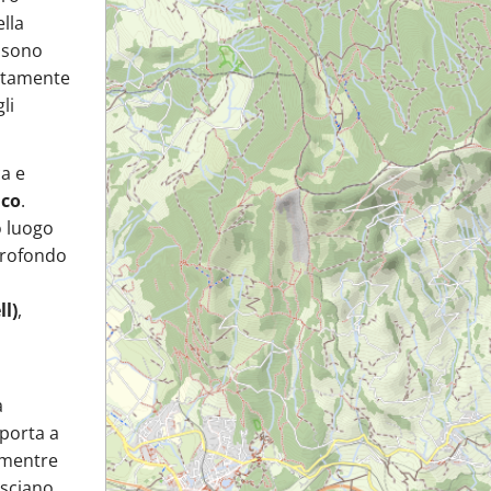
ella
i sono
altamente
li
ca e
ico
.
o luogo
 profondo
ll)
,
a
porta a
, mentre
asciano