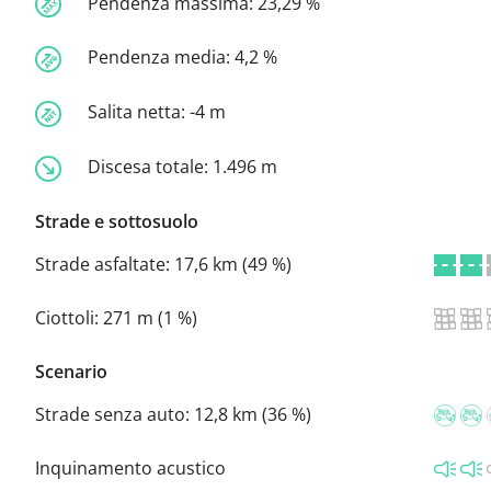
Pendenza massima:
23,29 %
Pendenza media:
4,2 %
Salita netta:
-4 m
Discesa totale:
1.496 m
Strade e sottosuolo
Strade asfaltate:
17,6 km (49 %)
Ciottoli:
271 m (1 %)
Scenario
Strade senza auto:
12,8 km (36 %)
Inquinamento acustico