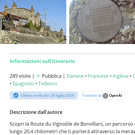
Informazioni sull'itinerario
289 visite |
Pubblica |
Danese
•
Francese
•
Inglese
•
•
Spagnolo
•
Tedesco
Ultimo verificato: 29 luglio 2026
Tradotto da
OpenAI
Descrizione dall'autore
Scopri la Route du Vignoble de Bonvillars, un percorso 
lungo 20,4 chilometri che ti porterà attraverso la merav