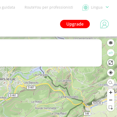
a guidata
RouteYou per professionisti
Lingua
Upgrade