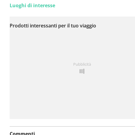
Luoghi di interesse
Non sono stati ancora
segnalati problemi su
Prodotti interessanti per il tuo viaggio
questo itinerario.
Hai notato qualcosa su questo itinerario?
Aggiungere 
Pubblicità
problema
Commenti