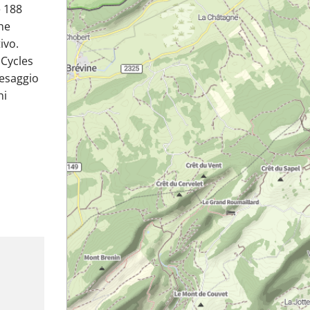
e 188
che
ivo.
 Cycles
aesaggio
hi