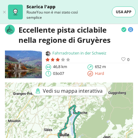
Scarica l'app
USA APP
RouteYou non è mai stato così
semplice
Eccellente pista ciclabile
nella regione di Gruyères
Fahrradrouten in der Schweiz
0
46,8 km
652 m
03o07
Hard
Vedi su mappa interattiva