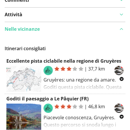
Attività
Nelle vicinanze
Itinerari consigliati
Eccellente pista ciclabile nella regione di Gruyères
|
37,7 km
Gruyères: una regione da amare.
Goditi questa pista ciclabile. Questa
pista ciclabile si trova su sentieri
Goditi il paesaggio a Le Pâquier (FR)
asfaltati. Con una e-bike, questo
|
46,8 km
percorso non dovrebbe certamente
essere un problema. Non ci sono un
Piacevole conoscenza, Gruyères.
numero esagerato di ristoranti dove
Questo percorso si snoda lungo i