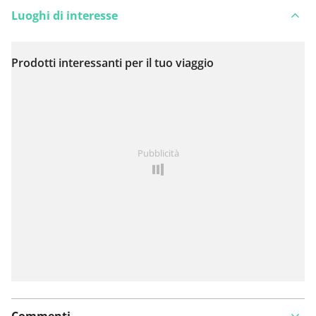
Luoghi di interesse
Prodotti interessanti per il tuo viaggio
Visualizza sulla mappa
Hai notato qualcosa su questo itinerario?
Aggiungere
Pubblicità
un problema
Commenti