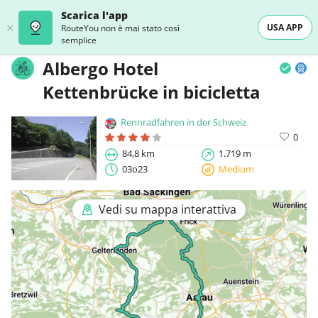
Scarica l'app
USA APP
RouteYou non è mai stato così
semplice
Albergo Hotel
Kettenbrücke in bicicletta
Rennradfahren in der Schweiz
0
84,8 km
1.719 m
03o23
Medium
Vedi su mappa interattiva