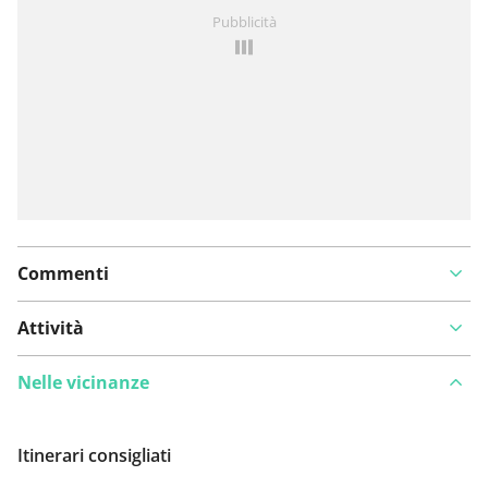
Hai notato qualcosa su questo itinerario?
Aggiungere
Pubblicità
un problema
Commenti
Attività
Nelle vicinanze
Itinerari consigliati