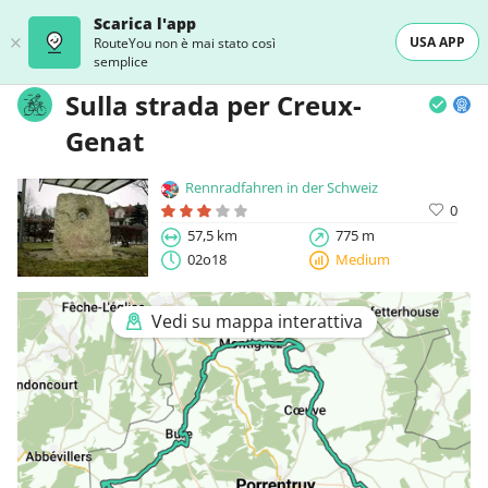
Scarica l'app
USA APP
RouteYou non è mai stato così
semplice
Sulla strada per Creux-
Genat
Rennradfahren in der Schweiz
0
57,5 km
775 m
02o18
Medium
Vedi su mappa interattiva