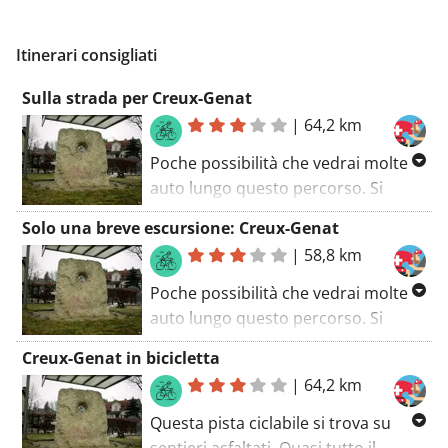
Itinerari consigliati
Sulla strada per Creux-Genat
|
64,2 km
Poche possibilità che vedrai molte
auto lungo questo percorso. Si
guida molto su strade cementate e
Solo una breve escursione: Creux-Genat
asfaltate. Questo tour non è
|
58,8 km
certamente piatto ovunque. Un
percorso che sicuramente ti
Poche possibilità che vedrai molte
affascinerà. Quasi dimenticato, ti
auto lungo questo percorso. Si
fermerai sicuramente a Creux-
guida molto su strade cementate e
Creux-Genat in bicicletta
Genat.
asfaltate. Questo percorso otterrà
|
64,2 km
sicuramente 9 punti su 10! Quasi
dimenticato, ti fermerai
Questa pista ciclabile si trova su
sicuramente a Creux-Genat. Prenditi
sentieri asfaltati. Quasi tutto il