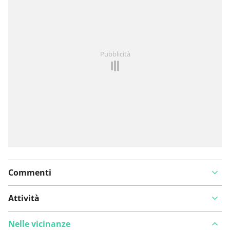
Hai notato qualcosa su questo itinerario?
Aggiungere
Pubblicità
un problema
Commenti
Attività
Nelle vicinanze