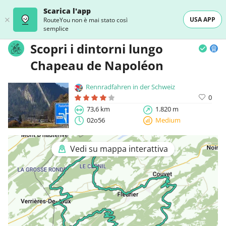
Scarica l'app
USA APP
RouteYou non è mai stato così
semplice
Scopri i dintorni lungo
Chapeau de Napoléon
Rennradfahren in der Schweiz
0
73,6 km
1.820 m
02o56
Medium
Vedi su mappa interattiva