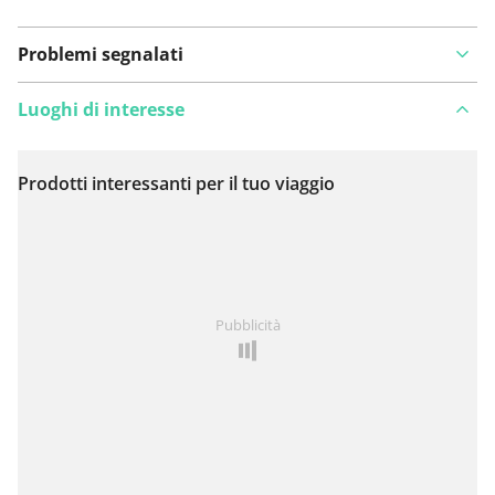
Problemi segnalati
Luoghi di interesse
Prodotti interessanti per il tuo viaggio
Visualizza sulla mappa
Hai notato qualcosa su questo itinerario?
Aggiungere
Pubblicità
un problema