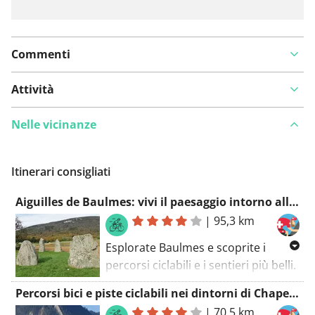
Commenti
Attività
Nelle vicinanze
Itinerari consigliati
Aiguilles de Baulmes: vivi il paesaggio intorno alla montagna
|
95,3 km
Esplorate Baulmes e scoprite i
percorsi ciclabili e i sentieri più belli.
Salire, cadere, sprint... ma anche
Percorsi bici e piste ciclabili nei dintorni di Chapeau de Napoléon
godersi la campagna e i dintorni:
|
70,5 km