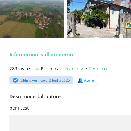
Informazioni sull'itinerario
289 visite |
Pubblica |
Francese
•
Tedesco
Ultimo verificato: 3 luglio 2025
Azure
Descrizione dall'autore
per i test