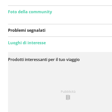
Foto della community
Problemi segnalati
Luoghi di interesse
Non sono stati ancora
segnalati problemi su
Prodotti interessanti per il tuo viaggio
questo itinerario.
Hai notato qualcosa su questo itinerario?
Aggiungere 
Pubblicità
problema