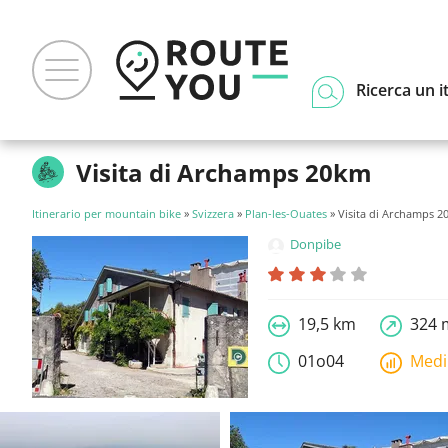
Ricerca un i
Visita di Archamps 20km
Itinerario per mountain bike
»
Svizzera
»
Plan-les-Ouates
» Visita di Archamps 
Donpibe
19,5 km
324 
01o04
Med