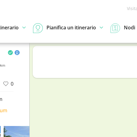
Visit
tinerario
Pianifica un itinerario
Nodi
20km
0
m
ium