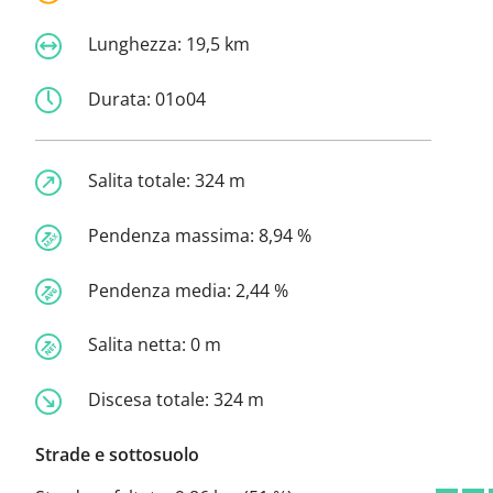
Lunghezza:
19,5 km
Durata:
01o04
Salita totale:
324 m
Pendenza massima:
8,94 %
Pendenza media:
2,44 %
Salita netta:
0 m
Discesa totale:
324 m
Strade e sottosuolo