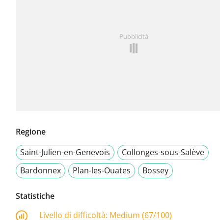
Pubblicità
Regione
Saint-Julien-en-Genevois
Collonges-sous-Salève
Bardonnex
Plan-les-Ouates
Bossey
Statistiche
Livello di difficoltà:
Medium (67/100)