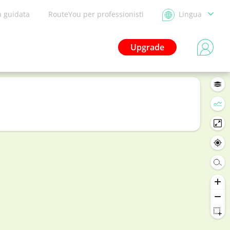
a guidata
RouteYou per professionisti
Lingua
Upgrade