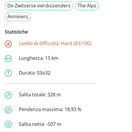
De Zwitserse vierduizenders
The Alps
Anniviers
Statistiche
Livello di difficoltà:
Hard (83/100)
Lunghezza:
15 km
Durata:
03o32
Salita totale:
328 m
Pendenza massima:
18,93 %
Salita netta:
-507 m