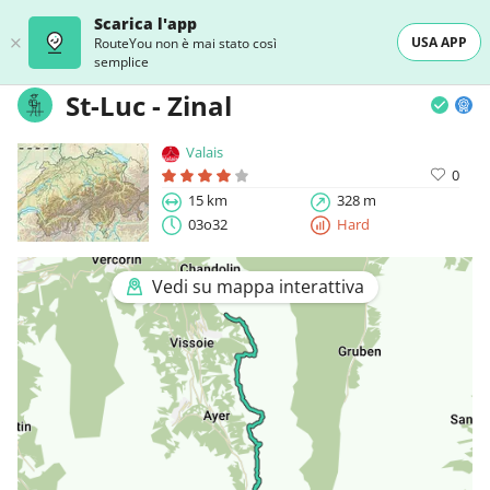
Scarica l'app
USA APP
RouteYou non è mai stato così
semplice
St-Luc - Zinal
Valais
0
15 km
328 m
03o32
Hard
Vedi su mappa interattiva