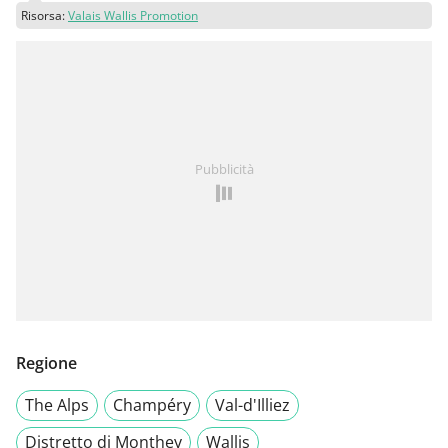
Risorsa:
Valais Wallis Promotion
Pubblicità
Regione
The Alps
Champéry
Val-d'Illiez
Distretto di Monthey
Wallis