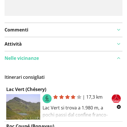
Commenti
Attività
Nelle vicinanze
Itinerari consigliati
Lac Vert (Chésery)
|
17,3 km
Lac Vert si trova a 1.980 m, a
pochi passi dal confine franco-
svizzero. Una delle destinazioni più
Roc Coupé (Bonavau)