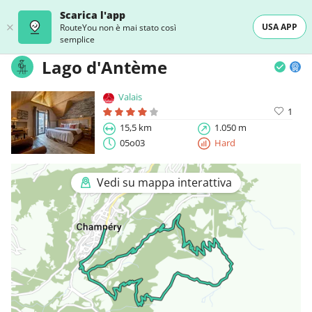
Scarica l'app
USA APP
RouteYou non è mai stato così
semplice
Lago d'Antème
Valais
1
15,5 km
1.050 m
05o03
Hard
Vedi su mappa interattiva