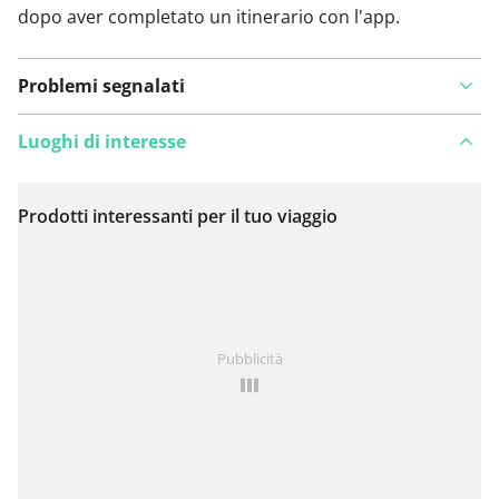
dopo aver completato un itinerario con l'app.
Problemi segnalati
Luoghi di interesse
Prodotti interessanti per il tuo viaggio
Visualizza sulla mappa
Hai notato qualcosa su questo itinerario?
Aggiungere
Pubblicità
un problema