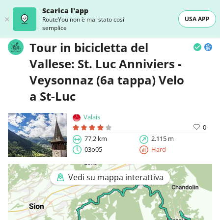
Scarica l'app
USA APP
RouteYou non è mai stato così
semplice
Tour in bicicletta del
Vallese: St. Luc Anniviers -
Veysonnaz (6a tappa) Velo
a St-Luc
Valais
0
77,2 km
2.115 m
03o05
Hard
Vedi su mappa interattiva