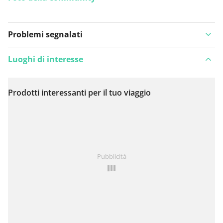
Problemi segnalati
Luoghi di interesse
Prodotti interessanti per il tuo viaggio
Visualizza sulla mappa
Hai notato qualcosa su questo itinerario?
Aggiungere
Pubblicità
un problema