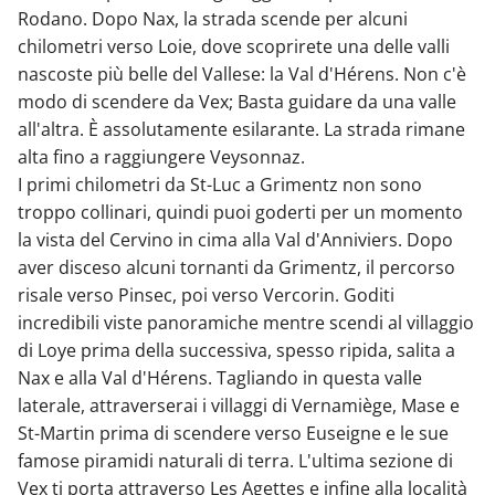
Rodano. Dopo Nax, la strada scende per alcuni
chilometri verso Loie, dove scoprirete una delle valli
nascoste più belle del Vallese: la Val d'Hérens. Non c'è
modo di scendere da Vex; Basta guidare da una valle
all'altra. È assolutamente esilarante. La strada rimane
alta fino a raggiungere Veysonnaz.
I primi chilometri da St-Luc a Grimentz non sono
troppo collinari, quindi puoi goderti per un momento
la vista del Cervino in cima alla Val d'Anniviers. Dopo
aver disceso alcuni tornanti da Grimentz, il percorso
risale verso Pinsec, poi verso Vercorin. Goditi
incredibili viste panoramiche mentre scendi al villaggio
di Loye prima della successiva, spesso ripida, salita a
Nax e alla Val d'Hérens. Tagliando in questa valle
laterale, attraverserai i villaggi di Vernamiège, Mase e
St-Martin prima di scendere verso Euseigne e le sue
famose piramidi naturali di terra. L'ultima sezione di
Vex ti porta attraverso Les Agettes e infine alla località