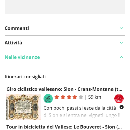
Commenti
Attività
Nelle vicinanze
Itinerari consigliati
Giro ciclistico vallesano: Sion - Crans-Montana (tappa 1) Bike a Sion/Sion
|
59 km
Con pochi passi si esce dalla città
di Sion e si entra nei vigneti lungo il
Chemin du Vignoble. Man mano che
Tour in bicicletta del Vallese: Le Bouveret - Sion (tappa 10) Velo a Le Bouveret
si sale verso Mayens de la Zour, il