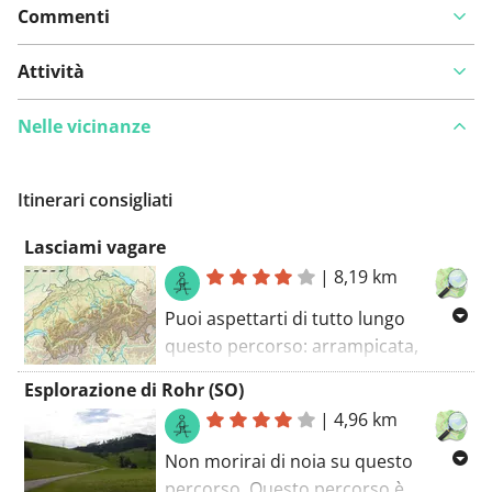
Commenti
Attività
Nelle vicinanze
Itinerari consigliati
Lasciami vagare
|
8,19 km
Puoi aspettarti di tutto lungo
questo percorso: arrampicata,
discesa e bei posti dove stare! Su
Esplorazione di Rohr (SO)
questo percorso incontrerai alcune
|
4,96 km
strade belle e tranquille. Alcune
parti di questo percorso
Non morirai di noia su questo
appartengono a noti sentieri GR
percorso. Questo percorso è