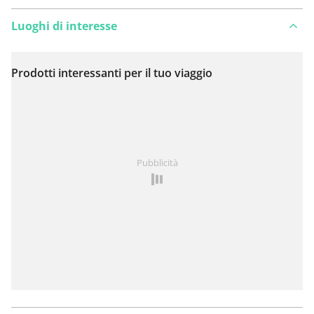
Luoghi di interesse
Prodotti interessanti per il tuo viaggio
Visualizza sulla mappa
Hai notato qualcosa su questo itinerario?
Aggiungere
Pubblicità
un problema