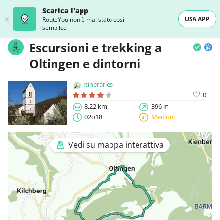
Scarica l'app
USA APP
RouteYou non è mai stato così
semplice
Escursioni e trekking a
Oltingen e dintorni
Itineraries
0
8,22 km
396 m
02o18
Medium
Vedi su mappa interattiva