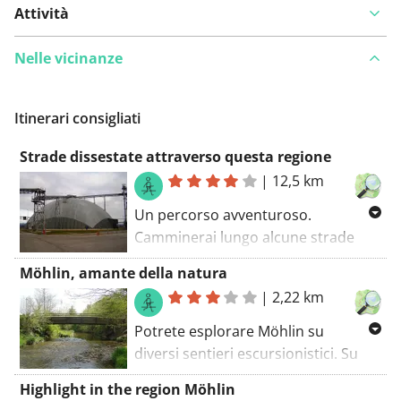
Attività
Nelle vicinanze
Itinerari consigliati
Strade dissestate attraverso questa regione
|
12,5 km
Un percorso avventuroso.
Camminerai lungo alcune strade
sterrate. Il percorso a piedi inizia al
Möhlin, amante della natura
parcheggio. Godetevi i dintorni. Non
|
2,22 km
perdetevi alcune grandi attrazioni.
Quando molte piccole cose
Potrete esplorare Möhlin su
diventano troppe. Un ottimo
diversi sentieri escursionistici. Su
percorso.
questo sentiero escursionistico
Highlight in the region Möhlin
prenderai alcune strade tortuose