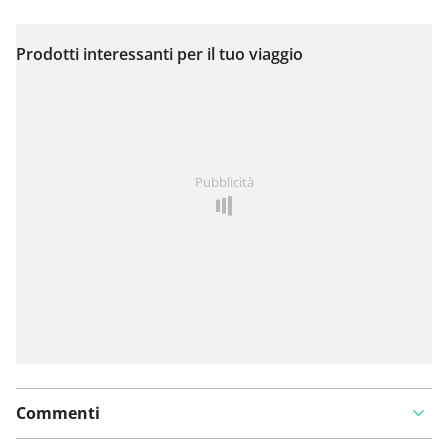
Prodotti interessanti per il tuo viaggio
Visualizza sulla mappa
Hai notato qualcosa su questo itinerario?
Aggiungere
Pubblicità
un problema
Commenti