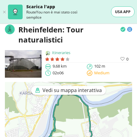
Scarica l'app
USA APP
RouteYou non è mai stato così
semplice
Rheinfelden: Tour
naturalistici
Itineraries
0
9,68 km
102 m
02o06
Medium
Vedi su mappa interattiva