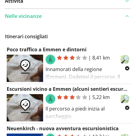
Attività
Nelle vicinanze
Itinerari consigliati
Poco traffico a Emmen e dintorni
|
8,41 km
Innamorati della regione
(Emmen). Godetevi il percorso. Il
percorso a piedi inizia al parcheggio.
Escursioni vicino a Emmen (alcuni sentieri escursionistici a lunga distanza lungo il percorso)
Scopri la regione su strade sterrate.
|
5,22 km
Un percorso con quel qualcosa in
più.
Il percorso a piedi inizia al
parcheggio.
Quando vedi i segni rossi e bianchi
Neuenkirch - nuova avventura escursionistica
lungo la strada, sei su uno dei