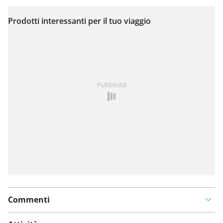
Prodotti interessanti per il tuo viaggio
Visualizza sulla mappa
Hai notato qualcosa su questo itinerario?
Aggiungere
Pubblicità
un problema
Commenti