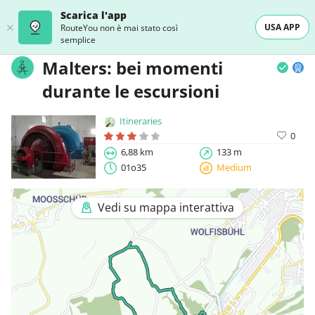
Scarica l'app
USA APP
RouteYou non è mai stato così
semplice
Malters: bei momenti
durante le escursioni
Itineraries
0
6,88 km
133 m
01o35
Medium
Vedi su mappa interattiva