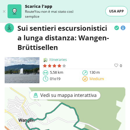
Scarica l'app
USA APP
RouteYou non è mai stato così
semplice
Sui sentieri escursionistici
a lunga distanza: Wangen-
Brüttisellen
Itineraries
0
5,58 km
130 m
01o19
Medium
Vedi su mappa interattiva