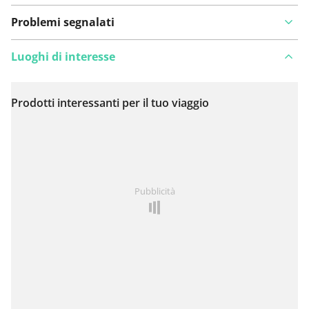
Problemi segnalati
Luoghi di interesse
Prodotti interessanti per il tuo viaggio
Visualizza sulla mappa
Hai notato qualcosa su questo itinerario?
Aggiungere
Pubblicità
un problema