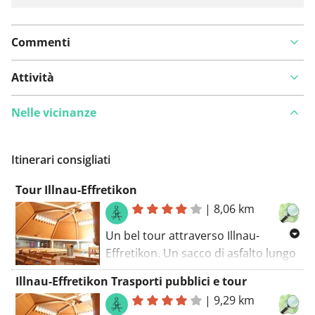
Commenti
Attività
Nelle vicinanze
Itinerari consigliati
Tour Illnau-Effretikon
|
8,06 km
Un bel tour attraverso Illnau-
Effretikon. Un sacco di asfalto lungo
questo percorso. Il percorso a piedi
Illnau-Effretikon Trasporti pubblici e tour
inizia al parcheggio. Su questo
|
9,29 km
percorso scoprirai anche parte di