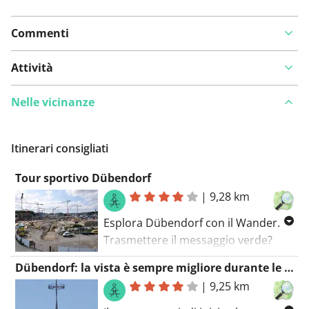
Commenti
Attività
Nelle vicinanze
Itinerari consigliati
Tour sportivo Dübendorf
|
9,28 km
Esplora Dübendorf con il Wander.
Trasmettere il messaggio verde?
Utilizzare i mezzi pubblici (stazione
Dübendorf: la vista è sempre migliore durante le escursioni
di Stettbach) per raggiungere
|
9,25 km
questa escursione. Se sei dell'umore
giusto per una fantastica