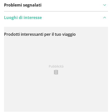
Problemi segnalati
Luoghi di interesse
Prodotti interessanti per il tuo viaggio
Visualizza sulla mappa
Hai notato qualcosa su questo itinerario?
Aggiungere
Pubblicità
un problema