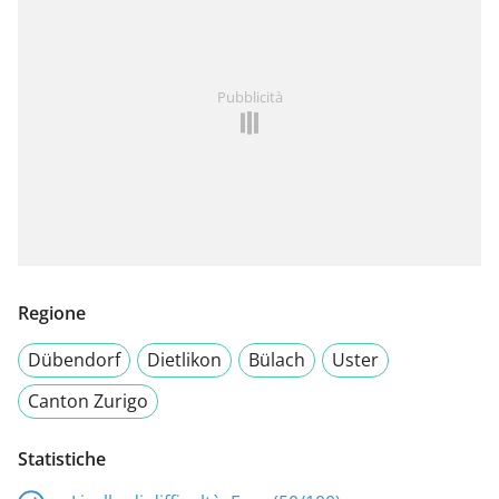
Pubblicità
Regione
Dübendorf
Dietlikon
Bülach
Uster
Canton Zurigo
Statistiche