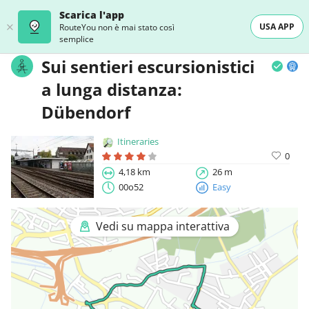
Scarica l'app
USA APP
RouteYou non è mai stato così
semplice
Sui sentieri escursionistici
a lunga distanza:
Dübendorf
Itineraries
0
4,18 km
26 m
00o52
Easy
Vedi su mappa interattiva