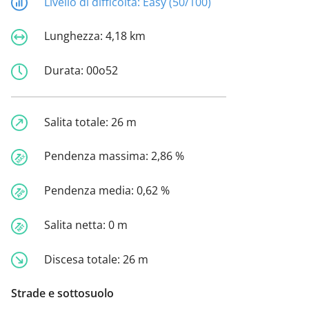
Livello di difficoltà:
Easy (50/100)
Lunghezza:
4,18 km
Durata:
00o52
Salita totale:
26 m
Pendenza massima:
2,86 %
Pendenza media:
0,62 %
Salita netta:
0 m
Discesa totale:
26 m
Strade e sottosuolo