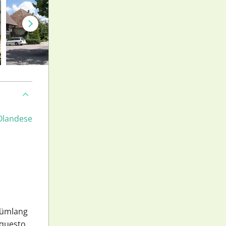
Olandese
 Rümlang
 questo