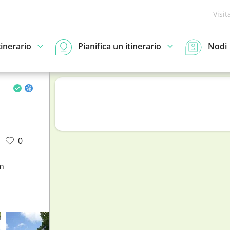
Visit
tinerario
Pianifica un itinerario
Nodi
0
m
d