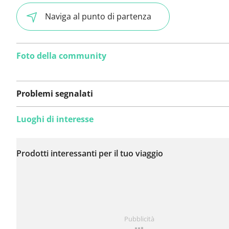
Naviga al punto di partenza
Foto della community
Problemi segnalati
Luoghi di interesse
Non sono stati ancora
segnalati problemi su
Prodotti interessanti per il tuo viaggio
questo itinerario.
Hai notato qualcosa su questo itinerario?
Aggiungere 
Pubblicità
problema