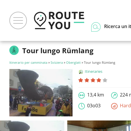
Ricerca un i
Tour lungo Rümlang
Itinerario per camminata
»
Svizzera
»
Oberglatt
» Tour lungo Rümlang
Itineraries
13,4 km
224 
03o03
Har