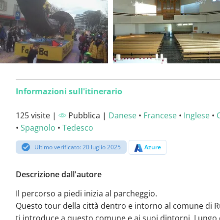
Informazioni sull'itinerario
125 visite |
Pubblica |
Danese
•
Francese
•
Inglese
•
•
Spagnolo
•
Tedesco
Ultimo verificato: 20 luglio 2025
Azure
Descrizione dall'autore
Il percorso a piedi inizia al parcheggio.
Questo tour della città dentro e intorno al comune di
ti introduce a questo comune e ai suoi dintorni. Lungo