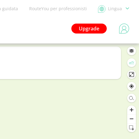
a guidata
RouteYou per professionisti
Lingua
Upgrade