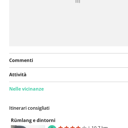
Commenti
Attività
Nelle vicinanze
Itinerari consigliati
Rümlang e dintorni
|
10,7 km