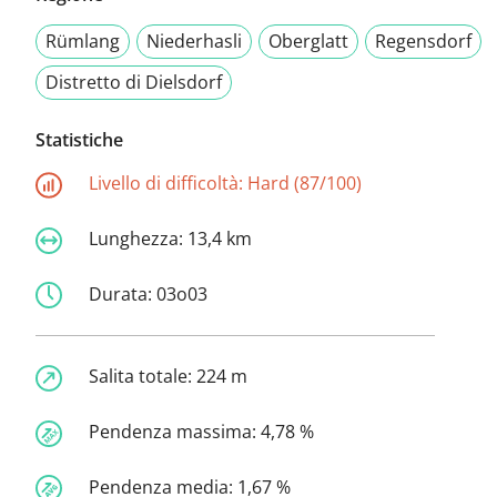
Rümlang
Niederhasli
Oberglatt
Regensdorf
Distretto di Dielsdorf
Statistiche
Livello di difficoltà:
Hard (87/100)
Lunghezza:
13,4 km
Durata:
03o03
Salita totale:
224 m
Pendenza massima:
4,78 %
Pendenza media:
1,67 %