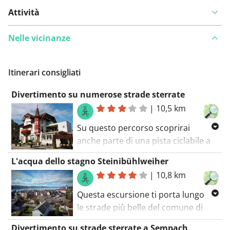
Attività
Nelle vicinanze
Itinerari consigliati
Divertimento su numerose strade sterrate
|
10,5 km
Su questo percorso scoprirai
anche parte di una pista ciclabile a
lunga distanza. Quando vedi i segni
L'acqua dello stagno Steinibühlweiher
rossi e bianchi lungo la strada, sei
|
10,8 km
su uno dei sentieri GR lungo il tuo
percorso. Il percorso a piedi inizia al
Questa escursione ti porta lungo
parcheggio. Goditi l'esperienza!
le strade più belle del comune di
Sempach. Questo percorso vi
Divertimento su strade sterrate a Sempach