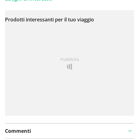
Prodotti interessanti per il tuo viaggio
Visualizza sulla mappa
Hai notato qualcosa su questo itinerario?
Aggiungere
Pubblicità
un problema
Commenti