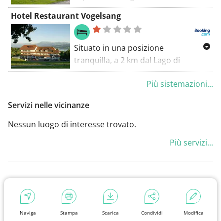
servizio di Neuenkirch
Hotel Restaurant Vogelsang
dell'autostrada A2, a soli 12 km a
nord di Lucerna. Usufruirete inoltre
di un parcheggio gratuito.
Situato in una posizione
tranquilla, a 2 km dal Lago di
Sempach, questo hotel regala viste
Più sistemazioni...
panoramiche sul lago e sulle Alpi
svizzere. Offre la connessione Wi-Fi
Servizi nelle vicinanze
gratuita e una pista da bowling.
Nessun luogo di interesse trovato.
Più servizi...
Naviga
Stampa
Scarica
Condividi
Modifica