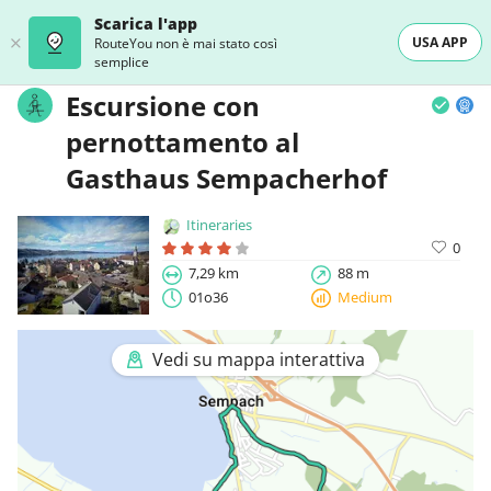
Scarica l'app
USA APP
RouteYou non è mai stato così
semplice
Escursione con
pernottamento al
Gasthaus Sempacherhof
Itineraries
0
7,29 km
88 m
01o36
Medium
Vedi su mappa interattiva