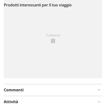
Prodotti interessanti per il tuo viaggio
Visualizza sulla mappa
Hai notato qualcosa su questo itinerario?
Aggiungere
Pubblicità
un problema
Commenti
Attività