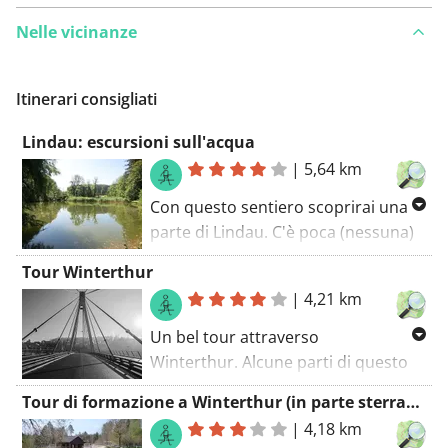
Nelle vicinanze
Itinerari consigliati
Lindau: escursioni sull'acqua
|
5,64 km
Con questo sentiero scoprirai una
parte di Lindau. C'è poca (nessuna)
possibilità di vedere auto su questo
Tour Winterthur
percorso. In breve, l'escursionismo
|
4,21 km
è il credo di questo percorso. Il
percorso a piedi inizia al parcheggio.
Un bel tour attraverso
Winterthur. Alcune parti di questo
percorso appartengono a noti
Tour di formazione a Winterthur (in parte sterrato)
sentieri GR (vedrai i segni rossi e
|
4,18 km
bianchi lungo la strada). Il percorso