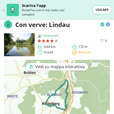
Scarica l'app
USA APP
RouteYou non è mai stato così
semplice
Con verve: Lindau
Itineraries
0
5,64 km
172 m
01o24
Medium
Vedi su mappa interattiva