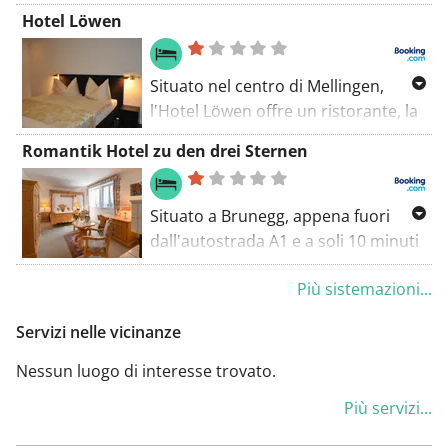
Gasthof zum Bären offre un
Hotel Löwen
ristorante con terrazza e servizi
gratuiti, quali un parcheggio privato
e la connessione Wi-Fi nell'intero
Situato nel centro di Mellingen,
edificio.
l'Hotel Löwen offre un ristorante, la
connessione Wi-Fi gratuita e un
Romantik Hotel zu den drei Sternen
parcheggio privato gratuito in loco.
A 250 m troverete una fermata
dell'autobus.
Situato a Brunegg, appena fuori
dall'autostrada A1 e a soli 10 minuti
di auto dai bagni termali di Bad
Più sistemazioni...
Schinznach, il Romantik Hotel zu
den drei Sternen vanta una cantina
Servizi nelle vicinanze
storica e 2 ristoranti.
Nessun luogo di interesse trovato.
Più servizi...