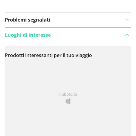
Problemi segnalati
Luoghi di interesse
Prodotti interessanti per il tuo viaggio
Visualizza sulla mappa
Hai notato qualcosa su questo itinerario?
Aggiungere
Pubblicità
un problema