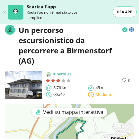
Scarica l'app
USA APP
RouteYou non è mai stato così
semplice
Un percorso
escursionistico da
percorrere a Birmenstorf
(AG)
Itineraries
0
3,76 km
45 m
00o49
Medium
Vedi su mappa interattiva