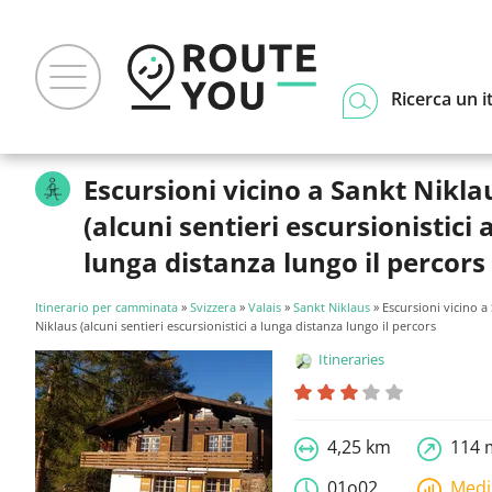
Ricerca un i
Escursioni vicino a Sankt Nikla
(alcuni sentieri escursionistici 
lunga distanza lungo il percors
Itinerario per camminata
»
Svizzera
»
Valais
»
Sankt Niklaus
» Escursioni vicino a
Niklaus (alcuni sentieri escursionistici a lunga distanza lungo il percors
Itineraries
4,25 km
114 
01o02
Med