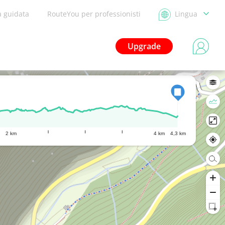
a guidata
RouteYou per professionisti
Lingua
Upgrade
2 km
4 km
4,3 km