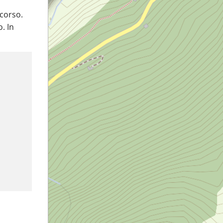
rcorso.
. In