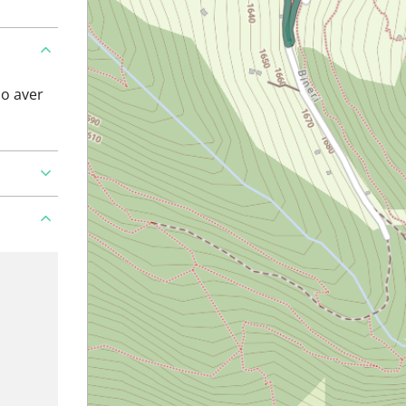
po aver
un