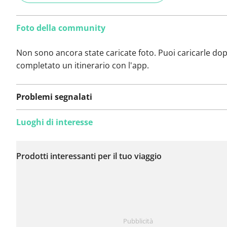
Foto della community
Non sono ancora state caricate foto. Puoi caricarle do
completato un itinerario con l'app.
Problemi segnalati
Luoghi di interesse
Non sono stati ancora
segnalati problemi su
Prodotti interessanti per il tuo viaggio
questo itinerario.
Hai notato qualcosa su questo itinerario?
Aggiungere 
Pubblicità