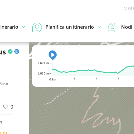
Visit
tinerario
Pianifica un itinerario
Nodi
us
a
1.691 m
1.610 m
0 km
 Sankt
0
m
ium