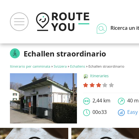
Ricerca un i
Echallen straordinario
Itinerario per camminata
»
Svizzera
»
Echallens
» Echallen straordinario
Itineraries
2,44 km
40 m
00o33
Easy