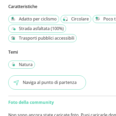
Caratteristiche
Adatto per ciclismo
Circolare
Poco t
Strada asfaltata (100%)
Trasporti pubblici accessibili
Temi
Natura
Naviga al punto di partenza
Foto della community
Non sono ancora state caricate foto. Puoi caricarle do