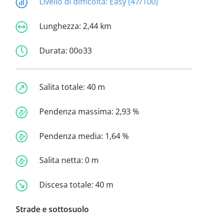
Livello di difficoltà:
Easy (47/100)
Lunghezza:
2,44 km
Durata:
00o33
Salita totale:
40 m
Pendenza massima:
2,93 %
Pendenza media:
1,64 %
Salita netta:
0 m
Discesa totale:
40 m
Strade e sottosuolo