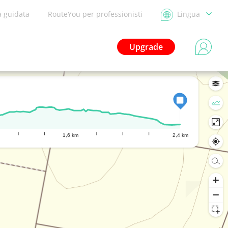
a guidata
RouteYou per professionisti
Lingua
Upgrade
1,6 km
2,4 km