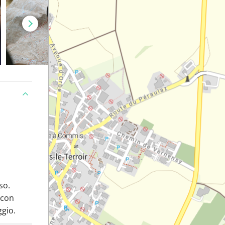
so.
 con
ggio.