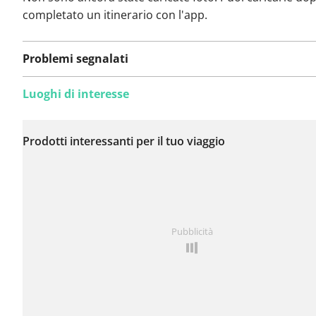
completato un itinerario con l'app.
Problemi segnalati
Luoghi di interesse
Non sono stati ancora
segnalati problemi su
Prodotti interessanti per il tuo viaggio
questo itinerario.
Hai notato qualcosa su questo itinerario?
Aggiungere 
Pubblicità
problema