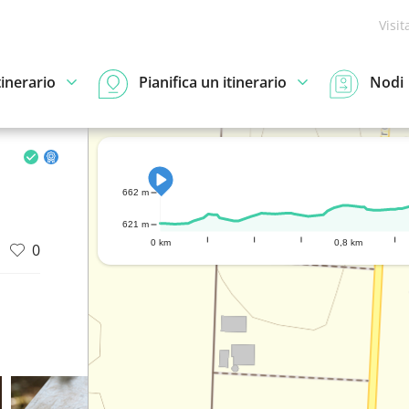
Visit
tinerario
Pianifica un itinerario
Nodi
662 m
621 m
0 km
0,8 km
0