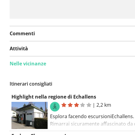
Commenti
Attività
Nelle vicinanze
Itinerari consigliati
Highlight nella regione di Echallens
|
2,2 km
Esplora facendo escursioniEchallens.
Rimarrai sicuramente affascinato da
percorso. Il percorso a piedi inizia al