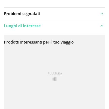
Problemi segnalati
Luoghi di interesse
Prodotti interessanti per il tuo viaggio
Visualizza sulla mappa
Hai notato qualcosa su questo itinerario?
Aggiungere
Pubblicità
un problema