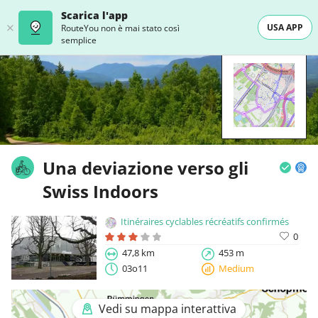
Scarica l'app
USA APP
RouteYou non è mai stato così
semplice
Una deviazione verso gli
Swiss Indoors
Itinéraires cyclables récréatifs confirmés
0
47,8 km
453 m
03o11
Medium
Vedi su mappa interattiva