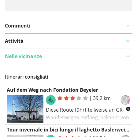
Commenti
Attività
Nelle vicinanze
Itinerari consigliati
Auf dem Weg nach Fondation Beyeler
|
39,2 km
Diese Route führt teilweise an GR-
Wanderwegen entlang, bekannt von
den weiß-roten Markierungen
Tour invernale in bici lungo il laghetto Baslerweiher
entlang des Wegs. Eine