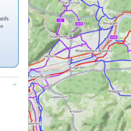
atifs
to