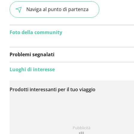
Naviga al punto di partenza
Foto della community
Problemi segnalati
Luoghi di interesse
Non sono stati ancora
segnalati problemi su
Prodotti interessanti per il tuo viaggio
questo itinerario.
Hai notato qualcosa su questo itinerario?
Aggiungere 
Pubblicità
problema