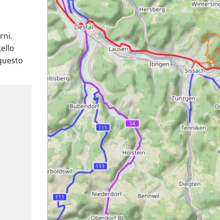
rni.
tello
 questo