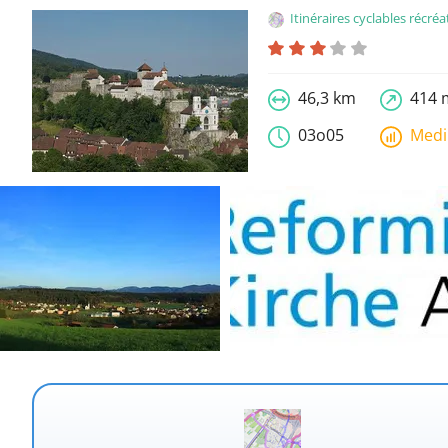
Itinéraires cyclables récréatifs c
46,3 km
414 
03o05
Med