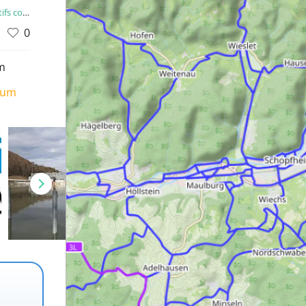
onfirmés
0
m
ium