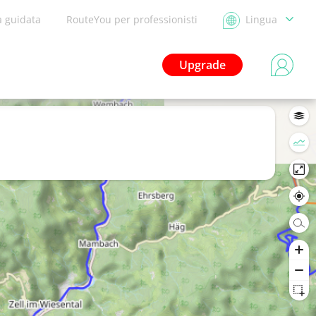
a guidata
RouteYou per professionisti
Lingua
Upgrade