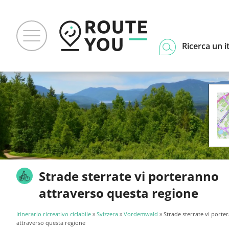
Ricerca un i
Strade sterrate vi porteranno
attraverso questa regione
Itinerario ricreativo ciclabile
»
Svizzera
»
Vordemwald
» Strade sterrate vi porte
attraverso questa regione