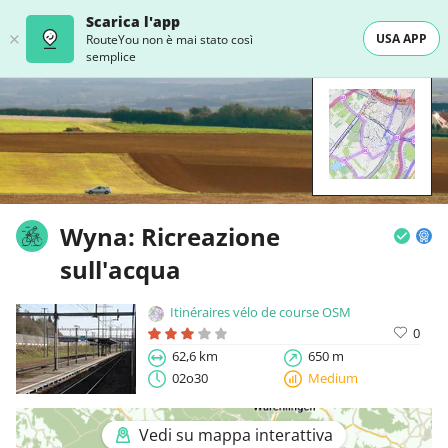
Scarica l'app
USA APP
RouteYou non è mai stato così
semplice
Wyna: Ricreazione
sull'acqua
Itinéraires vélo de course OSM
0
62,6 km
650 m
02o30
Medium
Vedi su mappa interattiva