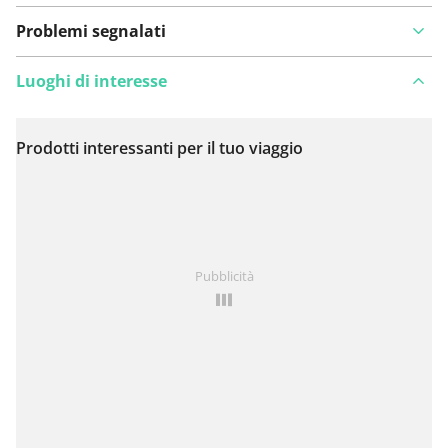
Problemi segnalati
Luoghi di interesse
Prodotti interessanti per il tuo viaggio
Visualizza sulla mappa
Hai notato qualcosa su questo itinerario?
Aggiungere
Pubblicità
un problema