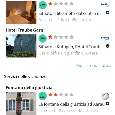
chiuso al traffico automobilistico.
Situato a 600 metri dal centro di
Aarau e a 1 km dalla stazione
ferroviaria, il Gasthof zum Schützen
Hotel Traube Garni
offre un ristorante e l'uso gratuito
della connessione Wi-Fi e del
parcheggio in loco.
Situato a Küttigen, l'Hotel Traube
Garni offre un giardino. Avrete
gratuitamente a disposizione il WiFi
Più sistemazioni...
e il parcheggio privato. Le
sistemazioni dell'hotel sono dotate
Servizi nelle vicinanze
di TV e cassaforte. Le camere sono
dotate di scrivania.
Fontana della giustizia
La fontana della giustizia ad Aarau
si trova nella piazza davanti alla