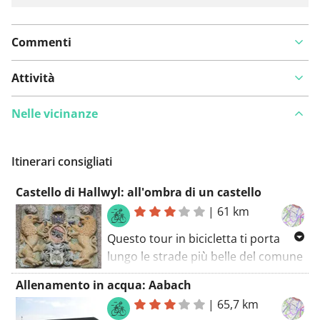
Commenti
Attività
Nelle vicinanze
Itinerari consigliati
Castello di Hallwyl: all'ombra di un castello
|
61 km
Questo tour in bicicletta ti porta
lungo le strade più belle del comune
di Niederwil. Fermati ad ammirare il
Allenamento in acqua: Aabach
castello lungo questo percorso
|
65,7 km
(Hallwyl Castle). La pista ciclabile