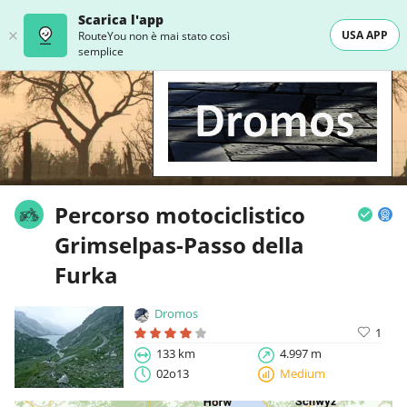
Scarica l'app
USA APP
RouteYou non è mai stato così
semplice
Percorso motociclistico
Grimselpas-Passo della
Furka
Dromos
1
133 km
4.997 m
02o13
Medium