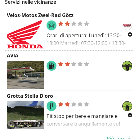
Servizi nelle vicinanze
privato completo di doccia e
asciugacapelli e la connessione Wi-Fi
Velos-Motos Zwei-Rad Götz
gratuita.
Orari di apertura: Lunedì: 13:30-
18:00 Martedì: 07:30-12:00 / 13:30-
18:30 Mercoledì: 07:30-12:00 / 13:30-
AVIA
18:30 Giovedì: 07:30-12:00 / 13:30-
18:30 Venerdì: 07:30-12:00 / 13:30-
18:30 Sabato: 07:30-12:00 Contatto:
Nome: Markus Götz Tel.: 033 822 70
63 Telefax: 033 822 70 36 Sito:
Grotta Stella D'oro
www.zweiradgoetz.ch E-mail:
info@zweiradgoetz.ch Indirizzo:
Scheidgasse 15, 3800 Unterseen
Pit stop per bere e mangiare e
conversare tranquillamente sul
tratto percorso.
Più servizi...