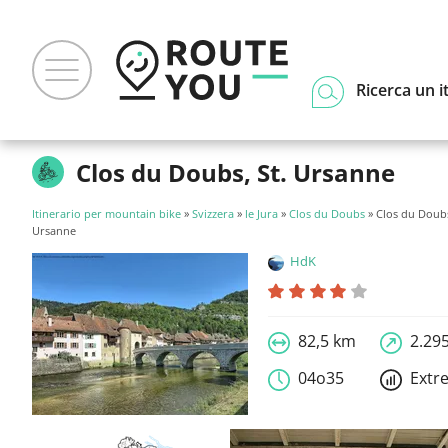
Ricerca un i
Clos du Doubs, St. Ursanne
Itinerario per mountain bike
»
Svizzera
»
le Jura
»
Clos du Doubs
» Clos du Doubs
Ursanne
HdK
82,5 km
2.29
04o35
Extr