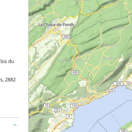
Clos du
s, 2882