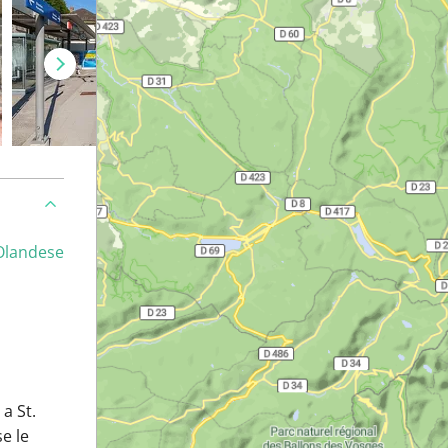
Olandese
a St.
e le