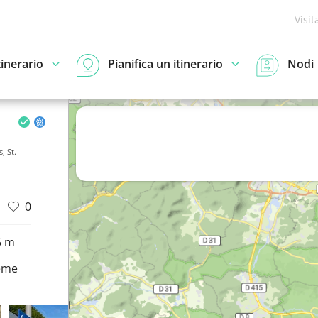
Visit
tinerario
Pianifica un itinerario
Nodi
, St.
0
5 m
eme