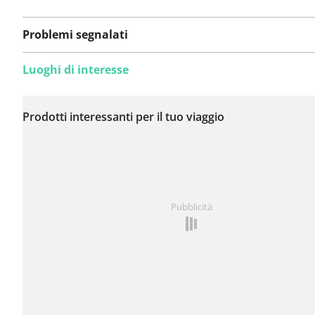
Problemi segnalati
Luoghi di interesse
Non sono stati ancora
segnalati problemi su
Prodotti interessanti per il tuo viaggio
questo itinerario.
Hai notato qualcosa su questo itinerario?
Aggiungere 
Pubblicità
problema