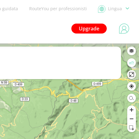
a guidata
RouteYou per professionisti
Lingua
Upgrade