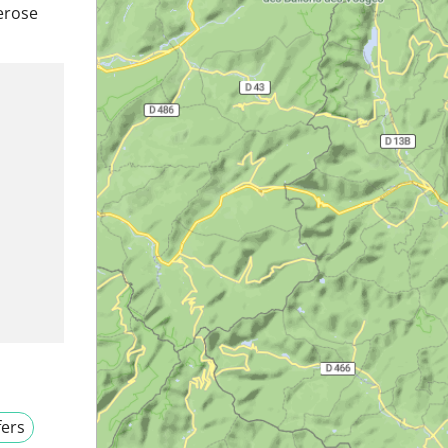
erose
fers