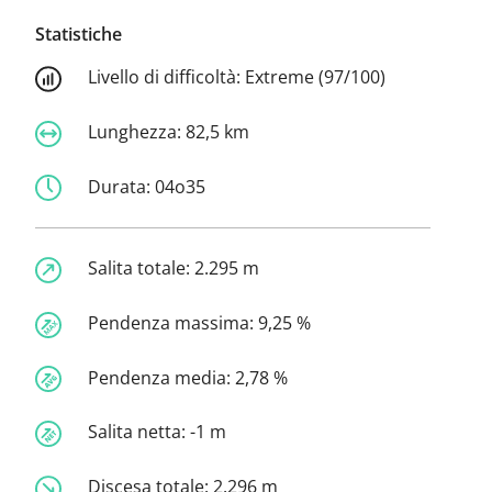
Statistiche
Livello di difficoltà:
Extreme (97/100)
Lunghezza:
82,5 km
Durata:
04o35
Salita totale:
2.295 m
Pendenza massima:
9,25 %
Pendenza media:
2,78 %
Salita netta:
-1 m
Discesa totale:
2.296 m