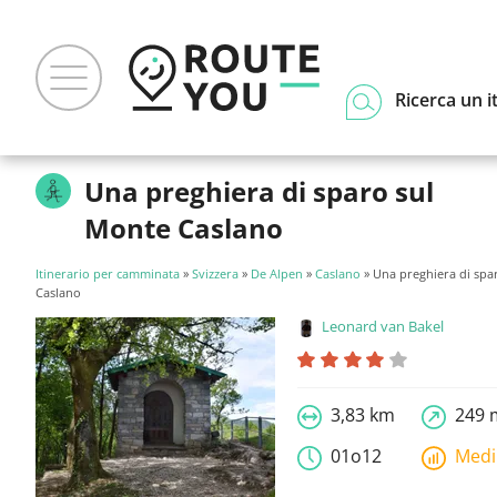
Ricerca un i
Una preghiera di sparo sul
Monte Caslano
Itinerario per camminata
»
Svizzera
»
De Alpen
»
Caslano
» Una preghiera di spa
Caslano
Leonard van Bakel
3,83 km
249 
01o12
Med