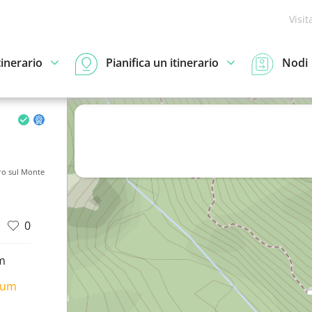
Visit
tinerario
Pianifica un itinerario
Nodi
ro sul Monte
0
m
ium