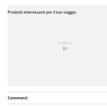
Non sono stati ancora
segnalati problemi su
Prodotti interessanti per il tuo viaggio
questo itinerario.
Hai notato qualcosa su questo itinerario?
Aggiungere 
Pubblicità
problema
Commenti