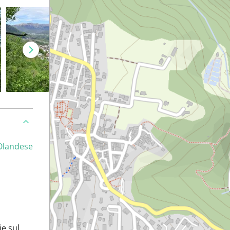
Olandese
je sul