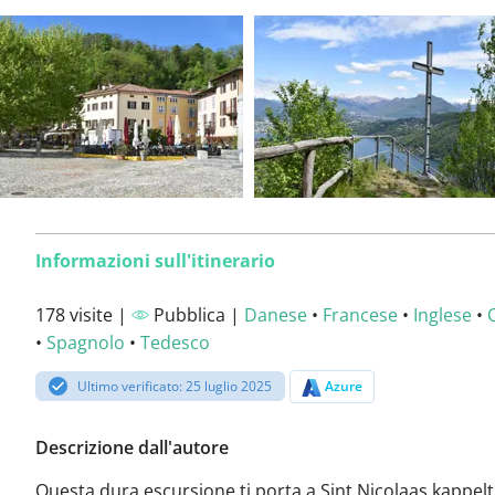
Informazioni sull'itinerario
178 visite |
Pubblica |
Danese
•
Francese
•
Inglese
•
•
Spagnolo
•
Tedesco
Ultimo verificato: 25 luglio 2025
Azure
Descrizione dall'autore
Questa dura escursione ti porta a Sint Nicolaas kappelt