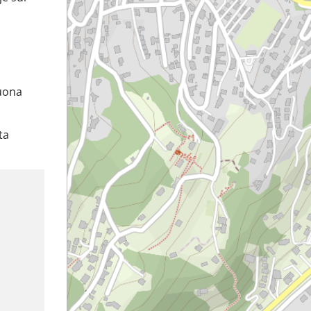
buona
ta