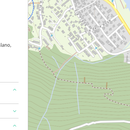
slano,