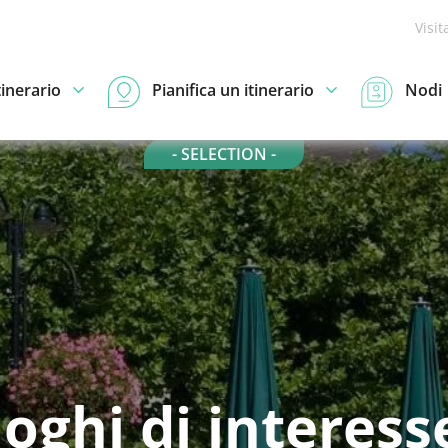
Visit
tinerario
Pianifica un itinerario
Nodi
- SELECTION -
oghi di interess