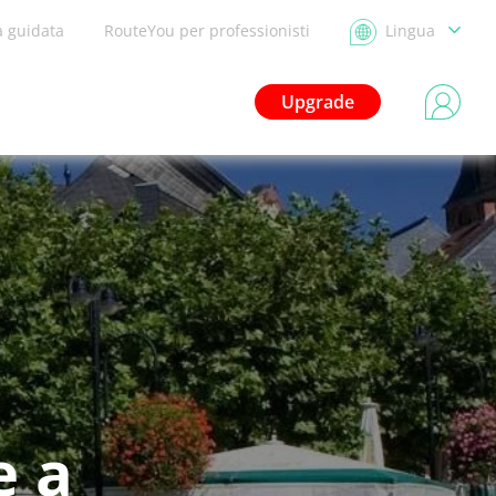
a guidata
RouteYou per professionisti
Lingua
Upgrade
e a