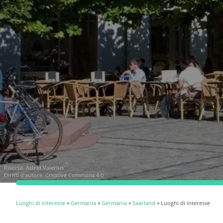
Risorsa:
Astrid Valerius
Diritti d'autore: Creative Commons 4.0
Luoghi di interesse
»
Germania
»
Germania
»
Saarland
» Luoghi di interesse