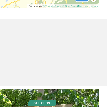
Dati mappa
© Thunderforest
© OpenStreetMap contributors
- SELECTION -