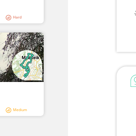
Hard
Medium