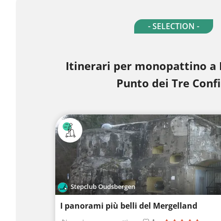
- SELECTION -
Itinerari per monopattino a 
Punto dei Tre Confi
Stepclub Oudsbergen
I panorami più belli del Mergelland