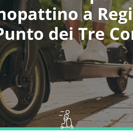
opattino a Reg
Punto dei Tre Co