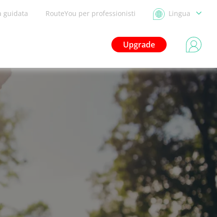
a guidata
RouteYou per professionisti
Lingua
Upgrade