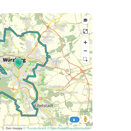
Dati mappa
© Thunderforest
© OpenStreetMap contributors