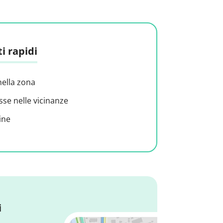
i rapidi
nella zona
sse nelle vicinanze
ine
i