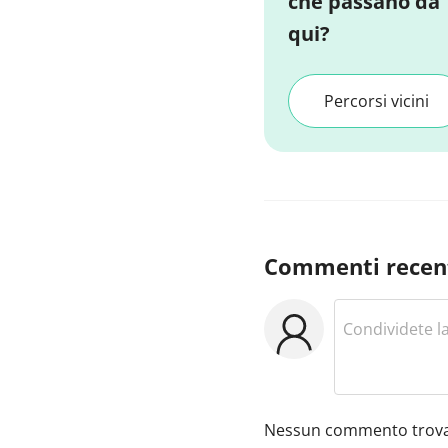
che passano da
qui?
Percorsi vicini
Commenti recen
Nessun commento trova