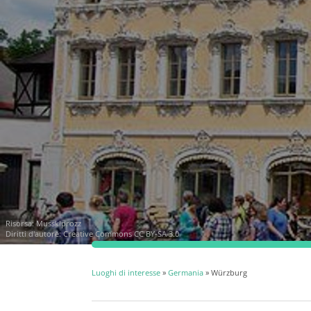
Risorsa:
Mussklprozz
Diritti d'autore:
Creative Commons CC BY-SA 3.0
Luoghi di interesse
»
Germania
» Würzburg