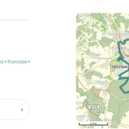
no
•
Francese
•
5 km