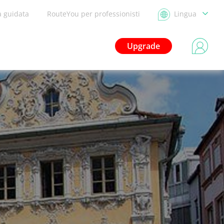
a guidata
RouteYou per professionisti
Lingua
Upgrade