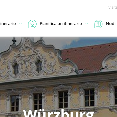
Visit
tinerario
Pianifica un itinerario
Nodi
Würzburg