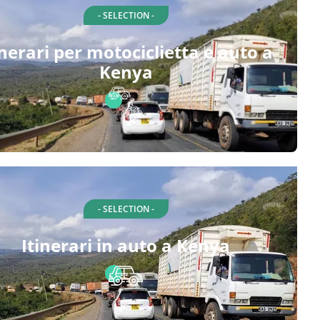
- SELECTION -
inerari per motociclietta e auto a
Kenya
- SELECTION -
Itinerari in auto a Kenya