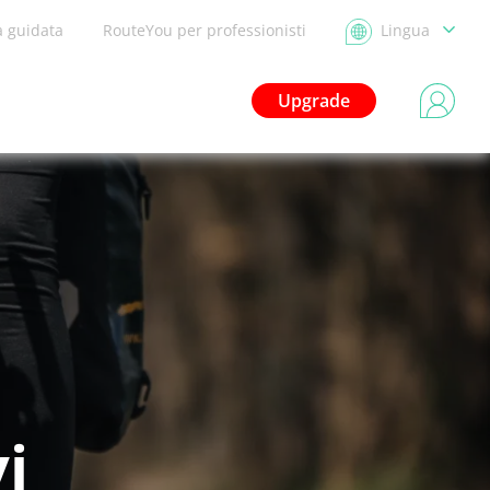
a guidata
RouteYou per professionisti
Lingua
Upgrade
vi