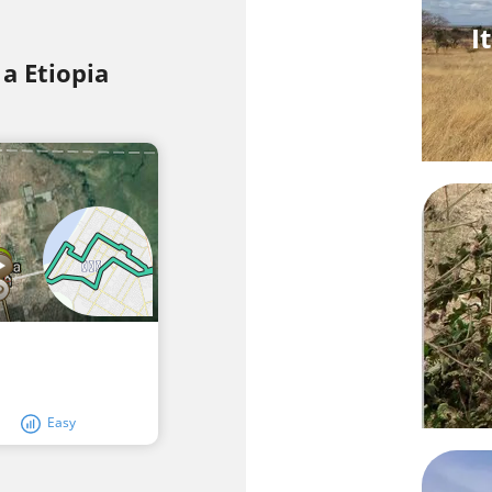
I
i a Etiopia
Easy