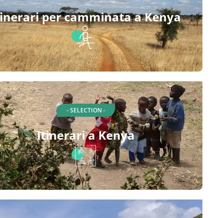
tinerari per camminata a Kenya
- SELECTION -
Itinerari a Kenya