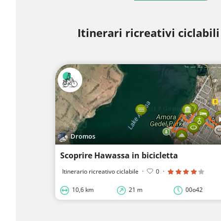
Itinerari ricreativi ciclabil
Dromos
Scoprire Hawassa in bicicletta
Itinerario ricreativo ciclabile
·
0
·
10,6 km
21 m
00o42