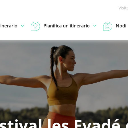
Visit
tinerario
Pianifica un itinerario
Nodi
stival les Evadé.