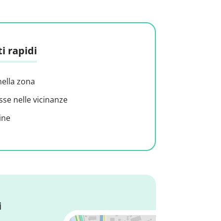
i rapidi
nella zona
sse nelle vicinanze
ine
i