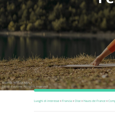
Risorsa: WTF / KIMJALY
Diritti d'autore: All rights reserved
Luoghi di interesse
»
Francia
»
Oise
»
Hauts-de-France
»
Com