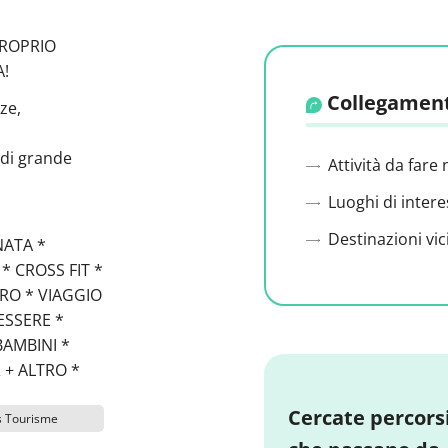
PROPRIO
A!
Collegament
ze,
 di grande
Attività da fare 
Luoghi di intere
Destinazioni vic
NATA *
* CROSS FIT *
RO * VIAGGIO
SSERE *
BAMBINI *
 + ALTRO *
Cercate percors
s Tourisme