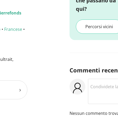
che passano da
qui?
ierrefonds
Percorsi vicini
e
•
Francese
•
ltrait,
Commenti recen
Nessun commento trova