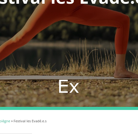
piègne
» Festival les Evadé.e.s