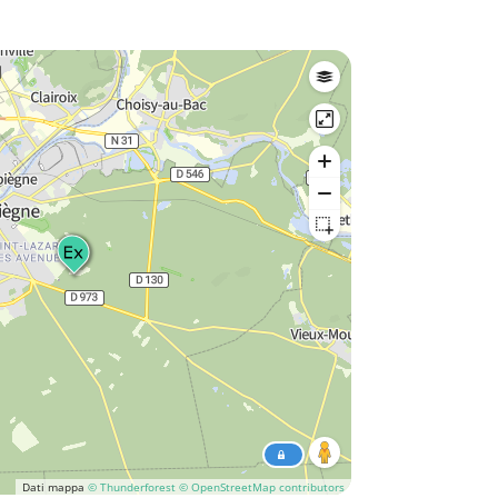
Dati mappa
© Thunderforest
© OpenStreetMap contributors