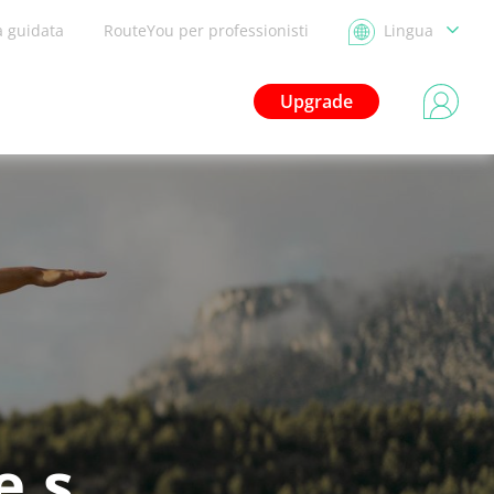
a guidata
RouteYou per professionisti
Lingua
Upgrade
e.s